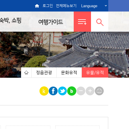
Language
로그인
전체메뉴보기
 숙박, 쇼핑
여행가이드
전체메뉴
통합검색
보기
열기
정읍관광
문화유적
유물/유적
|
|
|