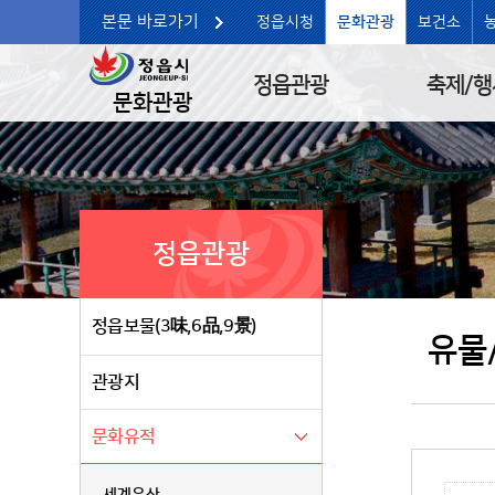
본문 바로가기
정읍시청
문화관광
보건소
정읍관광
축제/행
문화관광
정읍관광
정읍보물(3味,6品,9景)
유물
관광지
문화유적