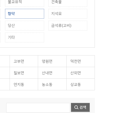
불교유적
건축물
향약
지석묘
당산
금석류(고비)
기타
고부면
영원면
덕천면
칠보면
산내면
산외면
연지동
농소동
상교동