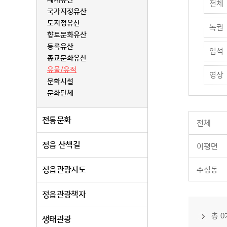
세계유산
전체
국가지정유산
도지정유산
녹권
향토문화유산
등록유산
입석
종교문화유산
유물/유적
영상
문화시설
문화단체
전통문화
전체
정읍 산책길
이평면
정읍관광지도
수성동
정읍관광책자
총 
생태관광