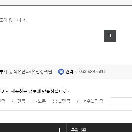
물이 없습니다.
1
부서
동학유산과/유산정책팀
연락처
063-539-6911
지에서 제공하는 정보에 만족하십니까?
만족
만족
보통
불만족
매우불만족
유관기관