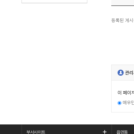
등록된 게시
관리
이 페이
매우
부서사이트
읍면동