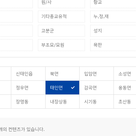
원/사
향교
기타종교유적
누,정,재
고분군
성지
부조묘/묘원
목판
신태인읍
북면
입암면
소성면
정우면
태인면
감곡면
옹동면
장명동
내장상동
시기동
초산동
0개의 컨텐츠가 있습니다.