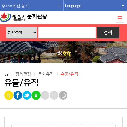
주요누리집 열기
Language
문화관광
|
정읍관광
|
문화유적
|
유물/유적
유물/유적