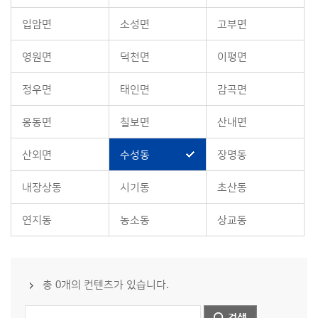
입암면
소성면
고부면
영원면
덕천면
이평면
정우면
태인면
감곡면
옹동면
칠보면
산내면
산외면
수성동
장명동
내장상동
시기동
초산동
연지동
농소동
상교동
총 0개의 컨텐츠가 있습니다.