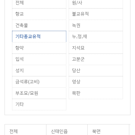
전체
원/사
향교
불교유적
건축물
녹권
기타종교유적
누,정,재
향약
지석묘
입석
고분군
성지
당산
금석류(고비)
영상
부조묘/묘원
목판
기타
전체
신태인읍
북면