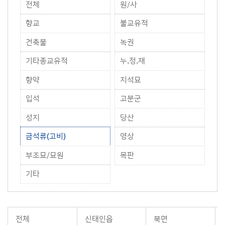
전체
원/사
향교
불교유적
건축물
녹권
기타종교유적
누,정,재
향약
지석묘
입석
고분군
성지
당산
금석류(고비)
영상
부조묘/묘원
목판
기타
전체
신태인읍
북면