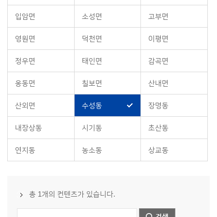
입암면
소성면
고부면
영원면
덕천면
이평면
정우면
태인면
감곡면
옹동면
칠보면
산내면
산외면
수성동
장명동
내장상동
시기동
초산동
연지동
농소동
상교동
총 1개의 컨텐츠가 있습니다.