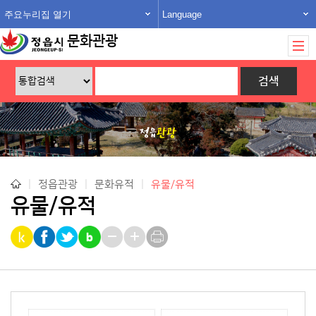
주요누리집 열기
Language
문화관광
|
정읍관광
|
문화유적
|
유물/유적
유물/유적