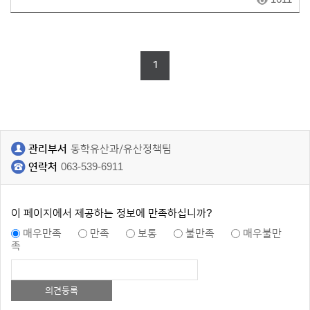
1
관리부서
동학유산과/유산정책팀
연락처
063-539-6911
이 페이지에서 제공하는 정보에 만족하십니까?
매우만족
만족
보통
불만족
매우불만
족