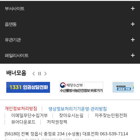
부서사이트
읍면동
유관기관
패밀리사이트
배너모음
이
정
다
전
지
음
개인정보처리방침
영상정보처리기기운영·관리방침
이메일무단수집거부
찾아오시는길
자주찾는민원전화
뷰어다운로드
저작권정책
[56180] 전북 정읍시 충정로 234 (수성동) 대표전화 063-539-7114