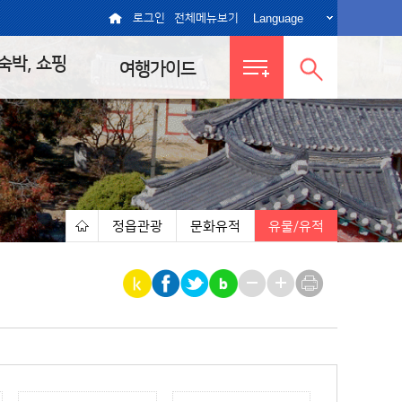
Language
로그인
전체메뉴보기
 숙박, 쇼핑
여행가이드
전체메뉴
통합검색
보기
열기
정읍관광
문화유적
유물/유적
|
|
|