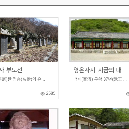
사 부도전
영은사지-지금의 내...
屠)란 명승(名僧)의 유...
백제(百濟) 무왕 37년(武王 ...
2589