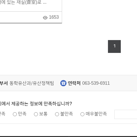
에 있는 재실(齋室)로 ...
1653
1
부서
동학유산과/유산정책팀
연락처
063-539-6911
지에서 제공하는 정보에 만족하십니까?
만족
만족
보통
불만족
매우불만족