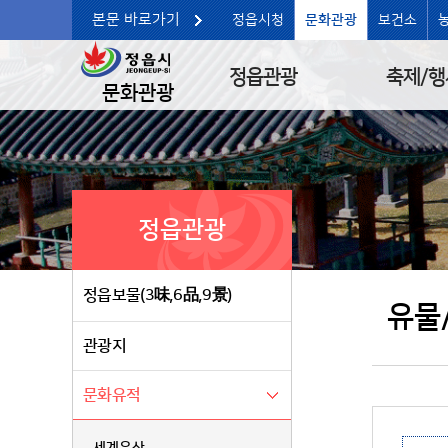
본문 바로가기
정읍시청
문화관광
보건소
정읍관광
축제/행
문화관광
정읍관광
정읍보물(3味,6品,9景)
유물
관광지
문화유적