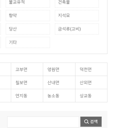
불교유적
건축물
향약
지석묘
당산
금석류(고비)
기타
고부면
영원면
덕천면
칠보면
산내면
산외면
연지동
농소동
상교동