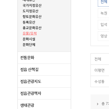
세계유산
전체
국가지정유산
도지정유산
녹권
향토문화유산
등록유산
입석
종교문화유산
유물/유적
영상
문화시설
문화단체
전통문화
전체
정읍 산책길
이평면
정읍관광지도
수성동
정읍관광책자
총 
생태관광