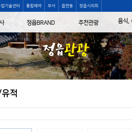
농업기술센터
통합예약
부서
읍면동
정읍시의회
음식,
사
정읍BRAND
추천관광
/유적