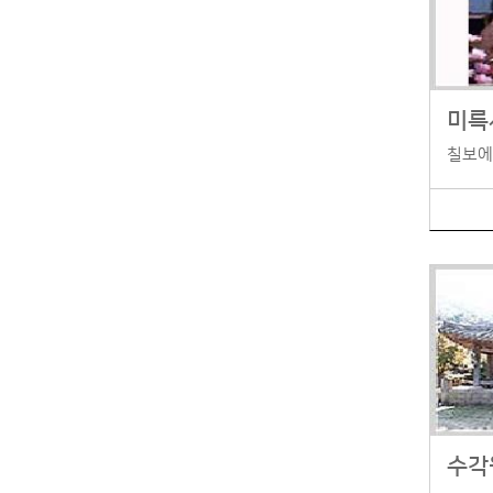
미륵
칠보에
수각원