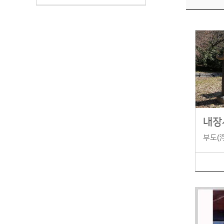
내장
부도(浮