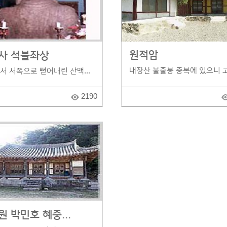
원적암
사 석불좌상
내장산 불출봉 중복에 있으니 고.
서 서쪽으로 뻗어내린 산맥...
2190
 박민호 혜중...