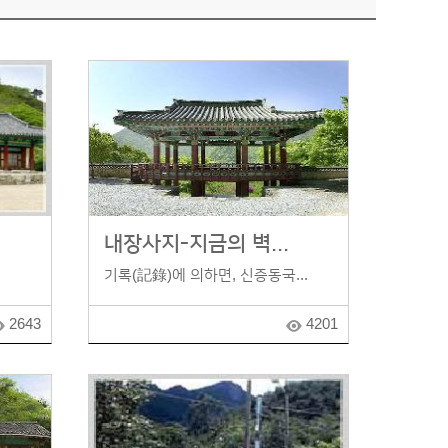
내장사지-지금의 벽...
기록(記錄)에 의하면, 신증동국...
2643
4201