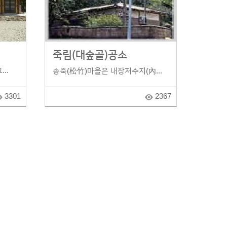
죽림(대숲골)공소
..
송죽(松竹)마을은 내장저수지(內...
3301
2367