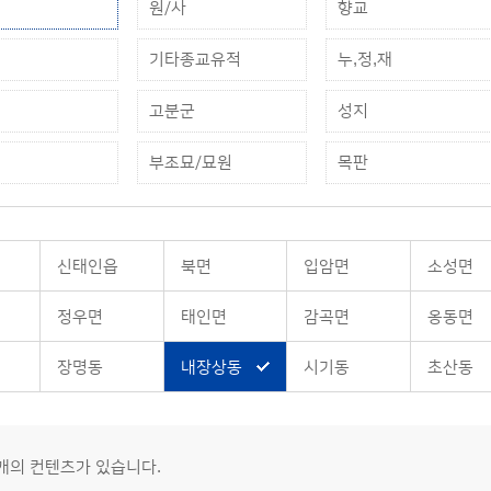
원/사
향교
기타종교유적
누,정,재
고분군
성지
부조묘/묘원
목판
신태인읍
북면
입암면
소성면
정우면
태인면
감곡면
옹동면
장명동
내장상동
시기동
초산동
7개의 컨텐츠가 있습니다.