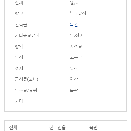
전체
원/사
향교
불교유적
건축물
녹권
기타종교유적
누,정,재
향약
지석묘
입석
고분군
성지
당산
금석류(고비)
영상
부조묘/묘원
목판
기타
전체
신태인읍
북면