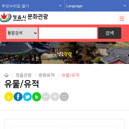
주요누리집 열기
Language
문화관광
|
정읍관광
|
문화유적
|
유물/유적
유물/유적