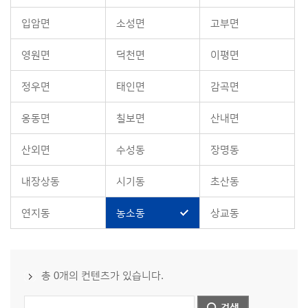
입암면
소성면
고부면
영원면
덕천면
이평면
정우면
태인면
감곡면
옹동면
칠보면
산내면
산외면
수성동
장명동
내장상동
시기동
초산동
연지동
농소동
상교동
총 0개의 컨텐츠가 있습니다.