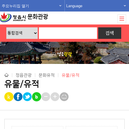
주요누리집 열기
Language
문화관광
|
정읍관광
|
문화유적
|
유물/유적
유물/유적