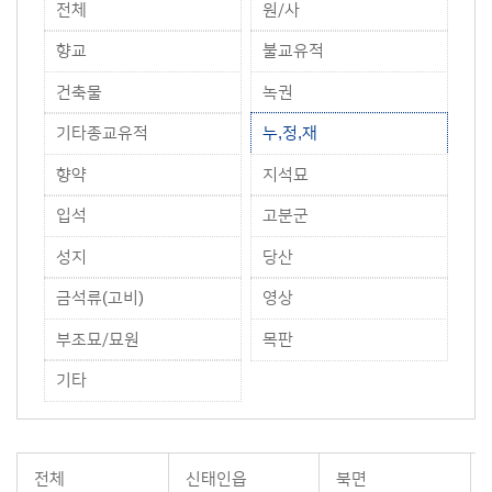
전체
원/사
향교
불교유적
건축물
녹권
기타종교유적
누,정,재
향약
지석묘
입석
고분군
성지
당산
금석류(고비)
영상
부조묘/묘원
목판
기타
전체
신태인읍
북면