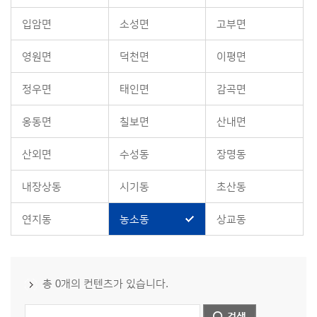
입암면
소성면
고부면
영원면
덕천면
이평면
정우면
태인면
감곡면
옹동면
칠보면
산내면
산외면
수성동
장명동
내장상동
시기동
초산동
연지동
농소동
상교동
총 0개의 컨텐츠가 있습니다.