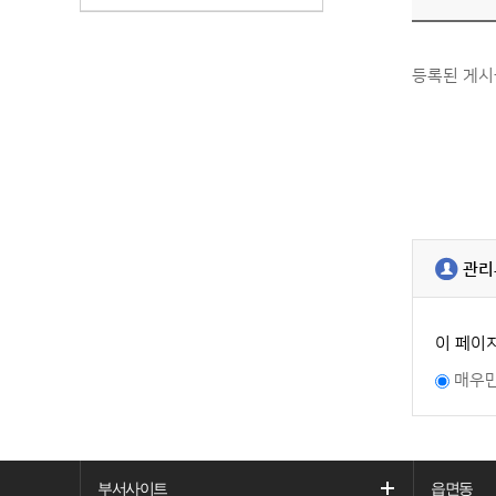
등록된 게시
관리
이 페이
매우
부서사이트
읍면동