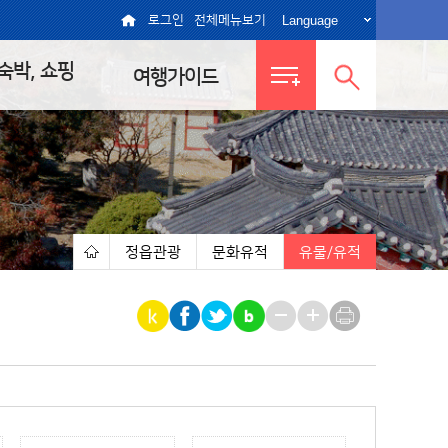
Language
로그인
전체메뉴보기
 숙박, 쇼핑
여행가이드
전체메뉴
통합검색
보기
열기
정읍관광
문화유적
유물/유적
|
|
|