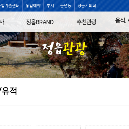
농업기술센터
통합예약
부서
읍면동
정읍시의회
음식,
사
정읍BRAND
추천관광
/유적