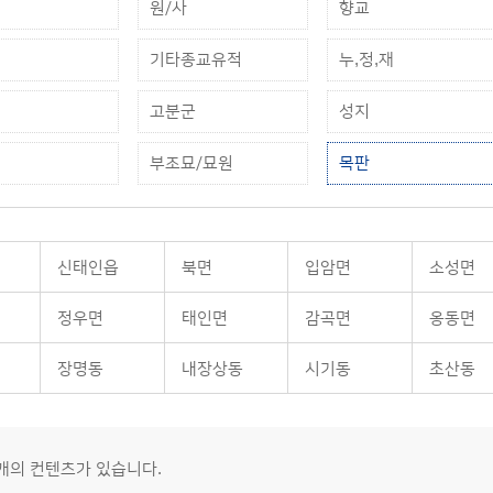
원/사
향교
기타종교유적
누,정,재
고분군
성지
부조묘/묘원
목판
신태인읍
북면
입암면
소성면
정우면
태인면
감곡면
옹동면
장명동
내장상동
시기동
초산동
0개의 컨텐츠가 있습니다.