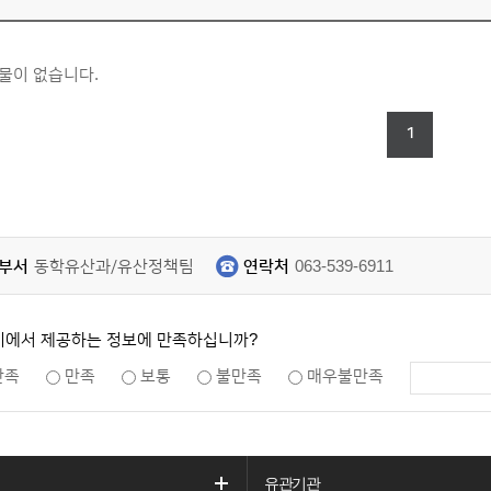
물이 없습니다.
1
부서
동학유산과/유산정책팀
연락처
063-539-6911
지에서 제공하는 정보에 만족하십니까?
만족
만족
보통
불만족
매우불만족
유관기관