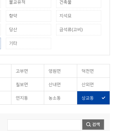
불교유적
건축물
향약
지석묘
당산
금석류(고비)
기타
고부면
영원면
덕천면
칠보면
산내면
산외면
연지동
농소동
상교동