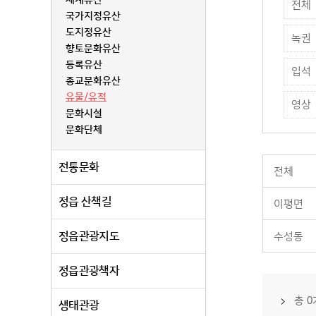
세계유산
전체
국가지정유산
도지정유산
녹권
향토문화유산
등록유산
입석
종교문화유산
유물/유적
영상
문화시설
문화단체
전통문화
전체
정읍 산책길
이평면
정읍관광지도
수성동
정읍관광책자
총 
생태관광