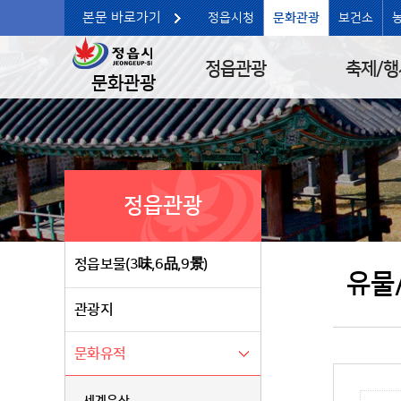
본문 바로가기
정읍시청
문화관광
보건소
정읍관광
축제/행
문화관광
정읍관광
정읍보물(3味,6品,9景)
유물
관광지
문화유적