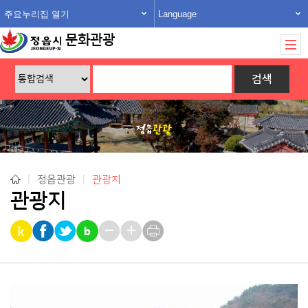
주요누리집 열기
Language
문화관광
|
정읍관광
|
관광지
관광지