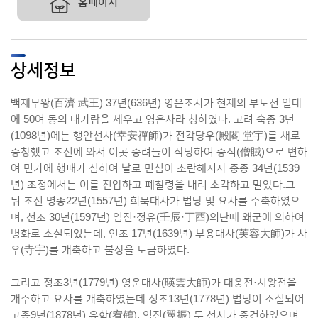
홈페이지
상세정보
백제무왕(百濟 武王) 37년(636년) 영은조사가 현재의 부도전 일대
에 50여 동의 대가람을 세우고 영은사라 칭하였다. 고려 숙종 3년
(1098년)에는 행안선사(幸安禪師)가 전각당우(殿閣 堂宇)를 새로
중창했고 조선에 와서 이곳 승려들이 작당하여 승적(僧賊)으로 변하
여 민가에 행패가 심하여 날로 민심이 소란해지자 중종 34년(1539
년) 조정에서는 이를 진압하고 폐찰령을 내려 소각하고 말았다.그
뒤 조선 명종22년(1557년) 희묵대사가 법당 및 요사를 수축하였으
며, 선조 30년(1597년) 임진·정유(壬辰·丁酉)의난때 왜군에 의하여
병화로 소실되었는데, 인조 17년(1639년) 부용대사(芙容大師)가 사
우(寺宇)를 개축하고 불상을 도금하였다.
그리고 정조3년(1779년) 영운대사(暎雲大師)가 대웅전·시왕전을
개수하고 요사를 개축하였는데 정조13년(1778년) 법당이 소실되어
고종9년(1878년) 유학(宥鶴), 익진(翼振) 두 선사가 중건하였으며