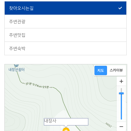
찾아오시는길
주변관광
주변맛집
주변숙박
내장사