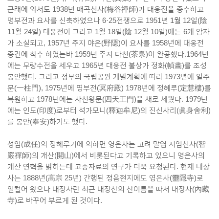
근래에 와서도 1938년 매곡선사(梅谷禪師)가 대웅전을 중수하고
명부전과 요사를 신축하였으나 6·25전쟁으로 1951년 1월 12일(陰
11월 24일) 대웅전이 그리고 1월 18일(陰 12월 10일)에는 6개 암자
가 소실되고, 1957년 주지 야은(野隱)이 요사를 1958년에 대웅전
중건에 착수 하였는바 1959년 주지 다천(茶泉)이 완공했다.1964년
에는 무량수전을 세우고 1965년 대웅전 불상가 정화(幀畵)를 조성
봉안했다. 그리고 정부의 국립공원 개발계획에 따라 1973년에 일주
문(一柱門), 1975년에 명부전(冥府殿) 1978년에 정혜루(定慧樓)를
복원하고 1978년에는 사천왕문(四天王門)을 새로 세웠다. 1979년
에는 인도(印度)로부터 석가모니(釋迦牟尼)의 진신사리(眞身舍利)
를 봉안(奉安)하기도 했다.
성임(成任)의 정혜루기에 의하면 영은사는 고려 말엽 지엄선사(智
嚴禪師)의 개산(開山)에서 비롯된다고 기록하고 있으니 영은사의
개산 연혁을 밝히는데 고증자료의 연구가 더욱 요청된다. 현재 내장
사는 1888년(高宗 25년) 간행된 정읍현지에도 영은사(靈隱寺)로
일컬어 왔으나 내장사란 최근 내장산의 산이름을 따서 내장사(內藏
寺)로 바꾸어 부르게 된 것이다.