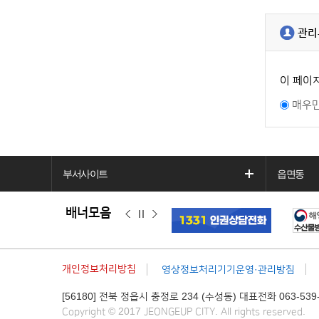
관리
이 페이
매우
부서사이트
읍면동
배너모음
이
정
다
전
지
음
개인정보처리방침
영상정보처리기기운영·관리방침
[56180] 전북 정읍시 충정로 234 (수성동) 대표전화 063-539-
Copyright © 2017 JEONGEUP CITY. All rights reserved.