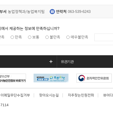
부서
농업정책과/농업복지팀
연락처
063-539-6243
지에서 제공하는 정보에 만족하십니까?
만족
만족
보통
불만족
매우불만족
유관기관
이메일무단수집거부
찾아오시는길
자주찾는민원전화
뷰어다
7114