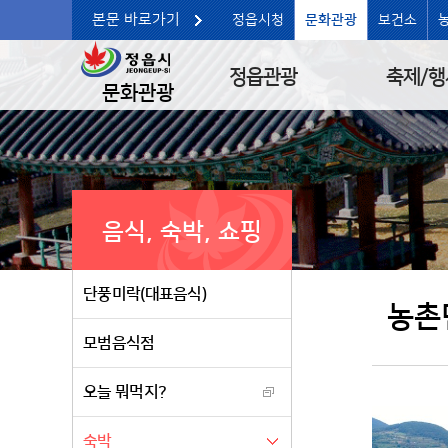
본문 바로가기
정읍시청
문화관광
보건소
정읍관광
축제/행
문화관광
음식, 숙박, 쇼핑
단풍미락(대표음식)
농촌
모범음식점
오늘 뭐먹지?
숙박