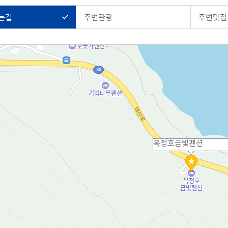
는길
주변관광
주변맛집
옥정호금빛펜션