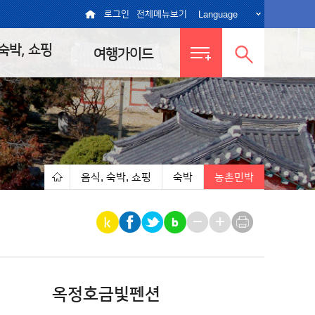
Language
로그인
전체메뉴보기
 숙박, 쇼핑
여행가이드
전체메뉴
통합검색
보기
열기
음식, 숙박, 쇼핑
숙박
농촌민박
|
|
|
옥정호금빛펜션