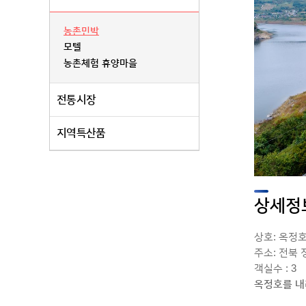
농촌민박
모텔
농촌체험 휴양마을
전통시장
지역특산품
상세정
상호: 옥정
주소: 전북 
객실수 : 3
옥정호를 내