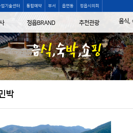
농업기술센터
통합예약
부서
읍면동
정읍시의회
음식,
사
정읍BRAND
추천관광
민박