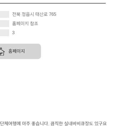
전북 정읍시 태산로 765
홈페이지 참조
3
홈페이지
 단체여행에 아주 좋습니다
.
큼직한 실내바비큐장도 있구요