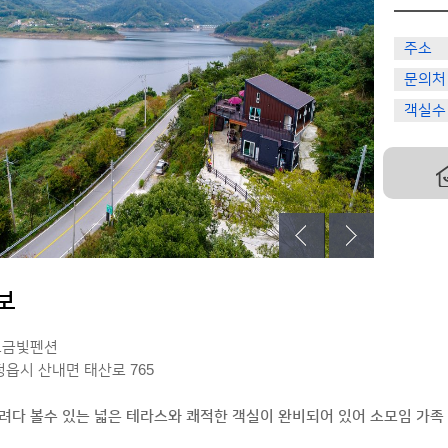
주소
문의처
객실수
보
호금빛펜션
정읍시 산내면 태산로 765
려다 볼수 있는 넓은 테라스와 쾌적한 객실이 완비되어 있어 소모임 가족