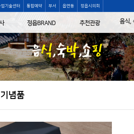
농업기술센터
통합예약
부서
읍면동
정읍시의회
음식,
사
정읍BRAND
추천관광
 기념품