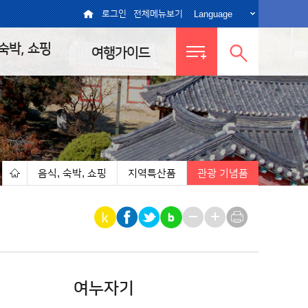
Language
로그인
전체메뉴보기
 숙박, 쇼핑
여행가이드
전체메뉴
통합검색
보기
열기
음식, 숙박, 쇼핑
지역특산품
관광 기념품
|
|
|
여누자기