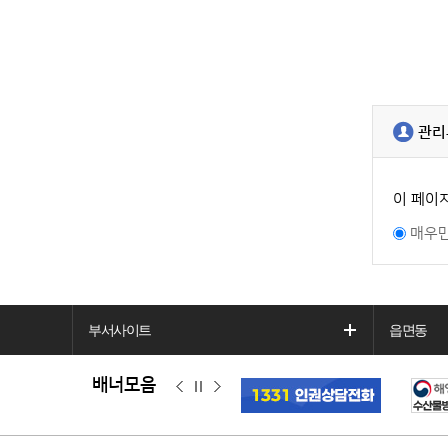
관리
이 페이
매우
부서사이트
읍면동
배너모음
이
정
다
전
지
음