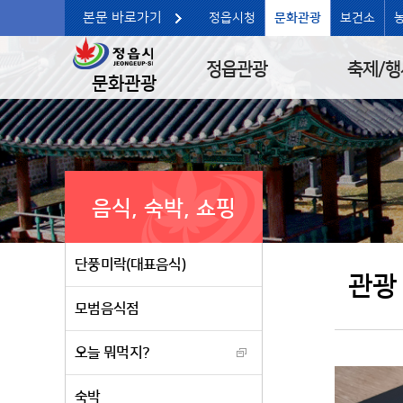
본문 바로가기
정읍시청
문화관광
보건소
정읍관광
축제/행
문화관광
음식, 숙박, 쇼핑
단풍미락(대표음식)
관광
모범음식점
오늘 뭐먹지?
숙박