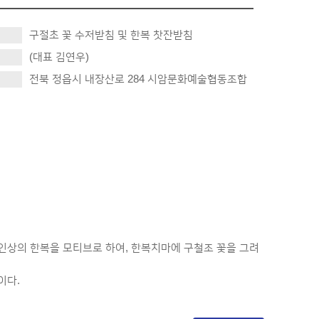
구절초 꽃 수저받침 및 한복 찻잔받침
(대표 김연우)
전북 정읍시 내장산로 284 시암문화예술협동조합
인상의 한복을 모티브로 하여, 한복치마에 구철조 꽃을 그려
이다.