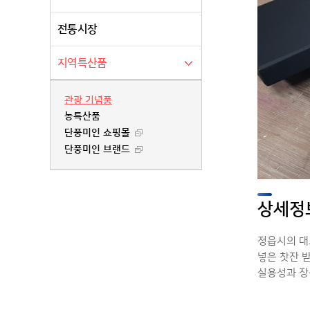
전통시장
지역특산품
관광 기념품
농특산품
단풍미인 쇼핑몰
단풍미인 브랜드
상세정
정읍시의 대
넣은 찻잔 
실용성과 장