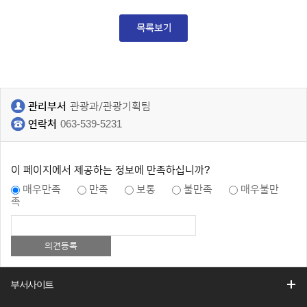
관리부서
관광과/관광기획팀
연락처
063-539-5231
이 페이지에서 제공하는 정보에 만족하십니까?
매우만족
만족
보통
불만족
매우불만
족
부서사이트