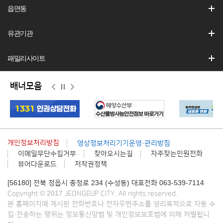
읍면동
유관기관
패밀리사이트
배너모음
이
정
다
전
지
음
개인정보처리방침
영상정보처리기기운영·관리방침
이메일무단수집거부
찾아오시는길
자주찾는민원전화
뷰어다운로드
저작권정책
[56180] 전북 정읍시 충정로 234 (수성동) 대표전화 063-539-7114
Copyright © 2017 JEONGEUP CITY. All rights reserved.
본 홈페이지에 게시된 전화번호나 전자우편주소를 영리목적으로 자동 수
집·전송하는 행위는 정보통신망법 및 개인정보보호법에 의해 처벌됩니