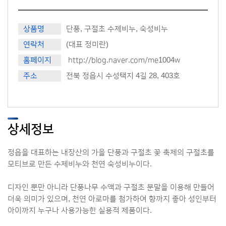
상품명
단풍, 구절초 수제비누, 숙성비누
연락처
(대표 정미란)
홈페이지
http://blog.naver.com/me1004w
주소
전북 정읍시 수성택지 4길 28, 403호
상세정보
정읍을 대표하는 내장산의 가을 단풍과 구절초 꽃 축제의 구절초를
모티브로 만든 수제비누와 천연 숙성비누이다.
디자인 뿐만 아니라 단풍나무 수액과 구절초 분말을 이용해 만들어
더욱 의미가 있으며, 천연 아로마를 첨가하여 향까지 좋아 성인부터
아이까지 누구나 사용가능한 실용적 제품이다.