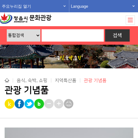
주요누리집 열기
Language
문화관광
|
음식, 숙박, 쇼핑
|
지역특산품
|
관광 기념품
관광 기념품