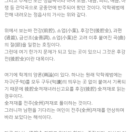
그리고 수제천 또는 정읍곡이라 하여 소금, 대금, 피리, 해금, 아
쟁 등 관악곡으로 궁중연에 반주되어 왔던 것이다. 악학궤범에
전해 내려오는 정읍사의 가사는 위와 같다.
위에서 보는바 전강(前腔), 소엽(小葉), 후강전(後腔全), 과편
(過篇), 금선조(金善調), 소엽(小葉)은 고려 이후 붙여진 곡(曲)
의 절(節)을 일컫는 호칭이다.
그런데 여기 한가지 문제가 되고 있는 곳이 있으니 그것은 후강
전(後腔全)이란 대목이다.
여기에 학계의 양론(兩論)이 있다. 하나는 원래 악학궤범에는
자구(子句)를 모두 구두(句讀)의 띄우는 곳 없이 붙여서 기록되
기 때문에 後腔全져재녀러신고요를 후강(後腔) 全져재로 읽는
경우이다.
全져재를 전주(全州)져재로 풀이하는 것이다.
그러니까 남편을 기다리는 여인이 전주(全州)져재를 연상하며
바라 보았다는 해석이다.