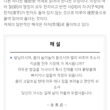
다른 하나는 後腔全 져재로 읽어야 한다는 주장이다. 이상의 여
러 절(節)의 명칭이 모두 한자이고 반면 사(詞)의 자구(子句)에
한자(漢字)가 한자도 들어 있지 않는 것으로 미루어 後腔全으로
붙여 읽어야 옳다는 것이다.
져재의 일반적인 해석은 저자(市場)로 풀이하고 있다.
해 설
달님이시여, 좀더 높이높이 돋으시어 멀리 비추어 주소서
지금쯤 전주 시장에 가 계시옵니까?
어두운 밤길을 가시다가 혹시 진데를 디뎌 흙탕물에
빠지지나 않을까 걱정이 되옵니다.
몸이 고달프실 텐데 아무 데나 짐을 부려놓고 편안히 쉬
소서
당신이 가시는 길에 날이 저물까 두렵사옵니다.
-- 金 東 必 --