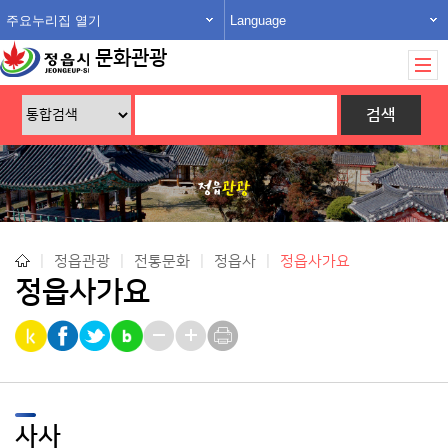
주요누리집 열기
Language
문화관광
|
정읍관광
|
전통문화
|
정읍사
|
정읍사가요
정읍사가요
사사