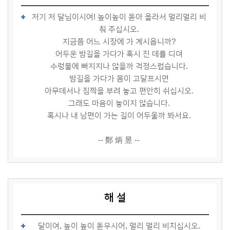
저기 저 달님이시여! 높이높이 돋아 올라서 멀리멀리 비
춰 주십시오.
지금쯤 어느 시장에 가 계시옵니까?
어두운 밤길을 가다가 혹시 진 데를 디뎌
수렁물에 빠지지나 않을까 걱정스럽습니다.
밤길을 가다가 몸이 고달프시면
아무데서나 짐짝을 부려 놓고 편안히 쉬십시오.
그래도 마음이 놓이지 않습니다.
혹시나 내 남편이 가는 길이 어두울까 봐서요.
-- 鄭 炳 昱 --
해 설
달이여, 높이 높이 돋우시어, 멀리 멀리 비치십시오.