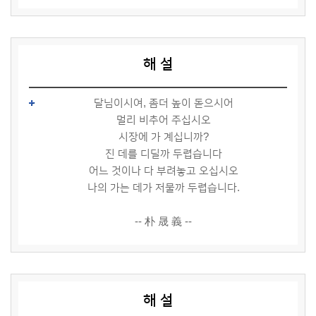
해 설
달님이시여, 좀더 높이 돋으시어
멀리 비추어 주십시오
시장에 가 계십니까?
진 데를 디딜까 두렵습니다
어느 것이나 다 부려놓고 오십시오
나의 가는 데가 저물까 두렵습니다.
-- 朴 晟 義 --
해 설