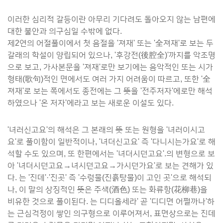
이러한 심리적 갈등이란 아무리 기다려도 돌아오지 않는 남편에
대한 불안과 의구심일 수밖에 없다.
제2연의 어절풀이에서 첫 음절을 '져재' 또는 '全져재'로 보는 두
갈래의 학설이 양립되어 있으나, '후강전(後腔全)'까지를 악조명
으로 보고, 가사본문을 '져재'로만 보기에는 음악적인 또는 시가
형태(歌句)적인 면에서도 여러 가지 어려움이 따르고, 또한 '全
져재'로 보는 쪽에서도 종전에는 그 뜻을 '전주저자'에로만 해석
하였으나 '온 저자'에라고 보는 새로운 이설도 있다.
'녀러신고요'의 해석은 그 본래의 뜻 또는 원형을 '녀러이시고
요'로 풀이함이 일반적이나, '녀더신고요' 즉 '다니시는가요'로 해
석할 수도 있으며, 또 한편에서는 '녀더시던고요'.의 변형으로 보
아 '녀더시던고요→녀시던고요→가시던가요'로 보는 견해가 있
다. 는 '진데'·'진곳' 즉 '수렁물(진흙탕물)이 고인 곳'으로 해석되
나, 이 말의 상징적인 뜻은 주색(酒色) 또는 화류항(花柳巷)을
비유한 것으로 풀이된다. 는 디디올세라' 곧 '디디면 어쩔까나'하
는 근심걱정이 쌓인 의구형으로 이루어져서, 표면상으로는 진데