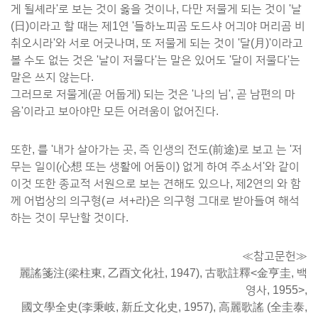
게 될셰라'로 보는 것이 옳을 것이나, 다만 저물게 되는 것이 '날
(日)이라고 할 때는 제1연 '들하노피곰 도드샤 어긔야 머리곰 비
취오시라'와 서로 어긋나며, 또 저물게 되는 것이 '달(月)'이라고
볼 수도 없는 것은 '날이 저물다'는 말은 있어도 '달이 저물다'는
말은 쓰지 않는다.
그러므로 저물게(곧 어둡게) 되는 것은 '나의 님', 곧 남편의 마
음'이라고 보아야만 모든 어려움이 없어진다.
또한, 를 '내가 살아가는 곳, 즉 인생의 전도(前途)로 보고 는 '저
무는 일이(心想 또는 생활에 어둠이) 없게 하여 주소서'와 같이
이것 또한 종교적 서원으로 보는 견해도 있으나, 제2연의 와 함
께 어법상의 의구형(ㄹ 셔+라)은 의구형 그대로 받아들여 해석
하는 것이 무난할 것이다.
≪참고문헌≫
麗謠箋注(梁柱東, 乙酉文化社, 1947), 古歌註釋<金亨圭, 백
영사, 1955>,
國文學全史(李秉岐, 新丘文化史, 1957), 高麗歌謠 (全圭泰,