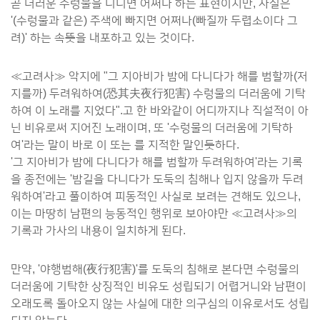
곧 더러운 수렁물을 디디면 어쩌나 하는 표현이지만, 사실은
'(수렁물과 같은) 주색에 빠지면 어쩌나(빠질까 두렵소이다 그
려)' 하는 속뜻을 내포하고 있는 것이다.
≪고려사≫ 악지에 "그 지아비가 밤에 다니다가 해를 범할까(저
지를까) 두려워하여(恐其夫夜行犯害) 수렁물의 더러움에 기탁
하여 이 노래를 지었다".고 한 바와같이 어디까지나 직설적이 아
닌 비유로써 지어진 노래이며, 또 '수렁물의 더러움에 기탁하
여'라는 말이 바로 이 또는 를 지적한 말인듯하다.
'그 지아비가 밤에 다니다가 해를 범할까 두려워하여'라는 기록
을 종전에는 '밤길을 다니다가 도둑의 침해나 입지 않을까 두려
워하여'라고 풀이하여 피동적인 사실로 보려는 견해도 있으나,
이는 마땅히 남편의 능동적인 행위로 보아야만 ≪고려사≫의
기록과 가사의 내용이 일치하게 된다.
만약, '야행범해(夜行犯害)'를 도둑의 침해로 본다면 수렁물의
더러움에 기탁한 상징적인 비유도 성립되기 어렵거니와 남편이
오래도록 돌아오지 않는 사실에 대한 의구심의 이유로서도 성립