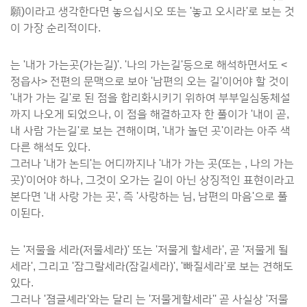
願)이라고 생각한다면 놓으십시오 또는 '놓고 오시라'로 보는 것
이 가장 순리적이다.
는 '내가 가는곳(가는길)'. '나의 가는길'등으로 해석하면서도 <
정읍사> 전편의 문맥으로 보아 '남편의 오는 길'이어야 할 것이
'내가 가는 길'로 된 점을 합리화시키기 위하여 부부일심동체설
까지 나오게 되었으나, 이 점을 해결하고자 한 풀이가 '내이 곧,
내 사람 가는길'로 보는 견해이며, '내가 놀던 곳'이라는 아주 색
다른 해석도 있다.
그러나 '내가 논듸'는 어디까지나 '내가 가는 곳(또는 , 나의 가는
곳)'이어야 하나, 그것이 오가는 길이 아닌 상징적인 표현이라고
본다면 '내 사랑 가는 곳', 즉 '사랑하는 님, 남편의 마음'으로 풀
이된다.
는 '저물을 세라(저물세라)' 또는 '저물게 할세라', 곧 '저물게 될
세라', 그리고 '잠그랄세라(잠길세라)', '빠질세라'로 보는 견해도
있다.
그러나 '졈글셰라'와는 달리 는 '저물게할세라'' 곧 사실상 '저물