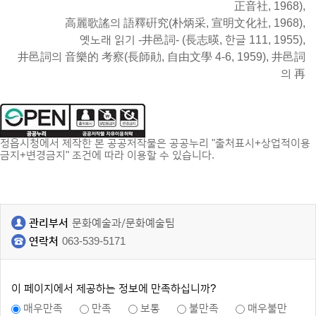
正音社, 1968),
高麗歌謠의 語釋硏究(朴炳采, 宣明文化社, 1968),
옛노래 읽기 -井邑詞- (長志暎, 한글 111, 1955),
井邑詞의 音樂的 考察(長師勛, 自由文學 4-6, 1959), 井邑詞
의 再
정읍시청에서 제작한 본 공공저작물은 공공누리 "출처표시+상업적이용
금지+변경금지" 조건에 따라 이용할 수 있습니다.
관리부서
문화예술과/문화예술팀
연락처
063-539-5171
이 페이지에서 제공하는 정보에 만족하십니까?
매우만족
만족
보통
불만족
매우불만