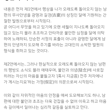
내용은 먼저 제1연에서 행상을 나가 오래도록 돌아오지 않는 남
편의 무사안녕을 광명과 길경(吉慶)의 상징인 달에 기원하는 간
절한 발원으로부터 시작된다.
곧 어디서 무엇을 하고 있기에 오랜 세월이 지나도록 돌아오지
않고 있는지 몰라 초조하고 안타까운 불안한 심정을 달에 의탁
하여 노래하되, 단순한 서정의 표출이 아니라 광명한 달에게 남
편의 안녕까지 도모해 주기를 바라는 고대인의 소박한 발원의
형식을 취하고 있는 것이다.
제2연에서는, 그러나 현실적으로 오래도록 돌아오지 않는 남편
의 행방도 소식도 몰라 애태우며, 불안과 의념(疑念)에 사로잡
히려는 자신의 마음을 붙들고자 '(혹시 지금쯤) 전주 저자에나
가 계시는지요'하는 가정(假定)의 의문으로써 시작된다.
이와 같이 자위적인 마음의 안정을 애써 도모해보기도 하나, 남
편에 대한 불안과 초조는 더욱 걷잡을 수 없어 이윽고 하고 마음
속 깊이에서 일어나는 심리적 갈등을 실토하고 만다.