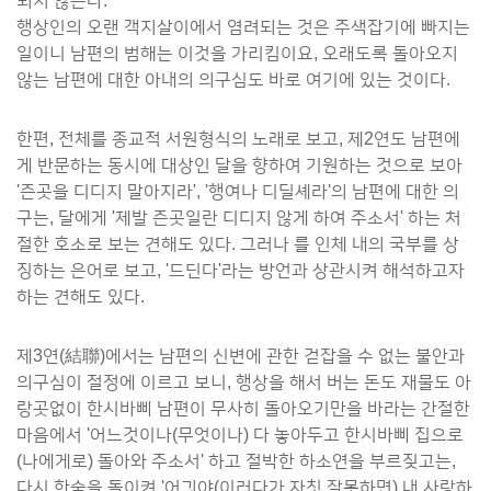
되지 않는다.
행상인의 오랜 객지살이에서 염려되는 것은 주색잡기에 빠지는
일이니 남편의 범해는 이것을 가리킴이요, 오래도록 돌아오지
않는 남편에 대한 아내의 의구심도 바로 여기에 있는 것이다.
한편, 전체를 종교적 서원형식의 노래로 보고, 제2연도 남편에
게 반문하는 동시에 대상인 달을 향하여 기원하는 것으로 보아
'즌곳을 디디지 말아지라', '행여나 디딜셰라'의 남편에 대한 의
구는, 달에게 '제발 즌곳일란 디디지 않게 하여 주소서' 하는 처
절한 호소로 보는 견해도 있다. 그러나 를 인체 내의 국부를 상
징하는 은어로 보고, '드딘다'라는 방언과 상관시켜 해석하고자
하는 견해도 있다.
제3연(結聯)에서는 남편의 신변에 관한 걷잡을 수 없는 불안과
의구심이 절정에 이르고 보니, 행상을 해서 버는 돈도 재물도 아
랑곳없이 한시바삐 남편이 무사히 돌아오기만을 바라는 간절한
마음에서 '어느것이나(무엇이나) 다 놓아두고 한시바삐 집으로
(나에게로) 돌아와 주소서' 하고 절박한 하소연을 부르짖고는,
다시 한숨을 돌이켜 '어긔야(이러다가 자칫 잘못하면) 내 사랑하