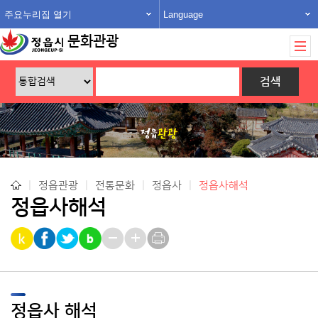
주요누리집 열기
Language
문화관광
|
정읍관광
|
전통문화
|
정읍사
|
정읍사해석
정읍사해석
정읍사 해석