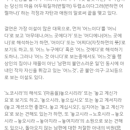
는 당신의 마음 어두워질까(변할까) 두렵소이다그려(변하면 어
쩔까나)' 하는 걱정과 자탄과 애원의 말로써 끝을 맺고 있다.
결연은 가장 이설이 많은 대목으로, 먼저 '어느이다'를 '어늬
다'로 보고 '아무데나,어느 곳에다가' 또는 '어디에나(어느 곳에
나)'로 해석하는가 하면, '어이다' 또는 '어찌다(자칫하면의 뜻)'로
보기도 하고, 또 '어느 누구에다' 혹은 '어느 것에다'로 해석하기
도하나, 그러나 '어느 것 아니다'로 보는중에서도 '어느것'을 행
상인의 짐이나 재물이 아닌 '남편의 불안스러운 일'인 동시에 아
내인 작자 자신을 휘감고 있는 '어느것', 곧 불안·의구·고뇌등으
로 보는 이설도 있다.
'노코시라'의 해석도 '(마음을)놓으시리라' 또는 '놓고 계신가
요'로 보기도 하고, '놓으시라, 놓으십시오' 또는 놓고 계셔지라
(놓고 계셨으면 좋겠다, 놓고 계십시오)', 심지어는 '놀고 계신가
요'로 보는 견해도 있는가 하면, 또 '놓고시라→노호시라→놓오
시라→놓오시라→놓아지라→놓여지라'의 소원으로 보는 견해
도 있으나, 돌아오지 않는 남편에 대한 처절한 아내의 비원(悲