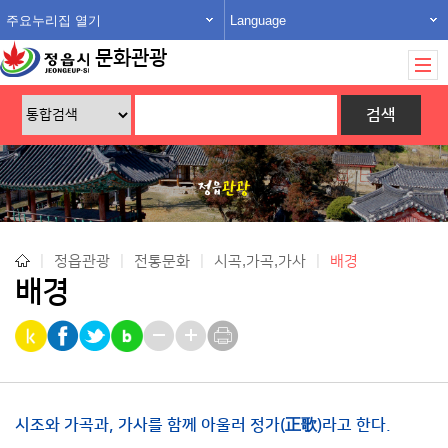
주요누리집 열기
Language
문화관광
|
정읍관광
|
전통문화
|
시곡,가곡,가사
|
배경
배경
시조와 가곡과, 가사를 함께 아울러 정가(正歌)라고 한다.