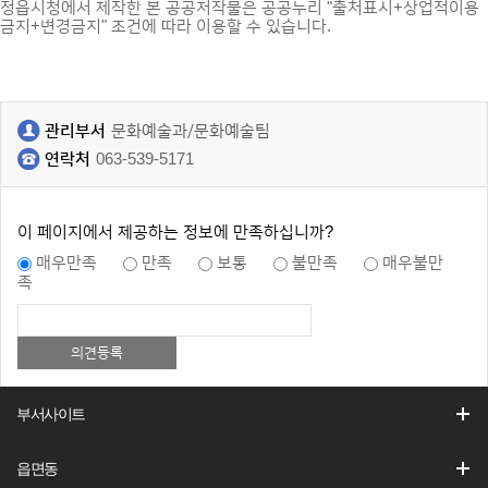
정읍시청에서 제작한 본 공공저작물은 공공누리 "출처표시+상업적이용
금지+변경금지" 조건에 따라 이용할 수 있습니다.
관리부서
문화예술과/문화예술팀
연락처
063-539-5171
이 페이지에서 제공하는 정보에 만족하십니까?
매우만족
만족
보통
불만족
매우불만
족
부서사이트
읍면동