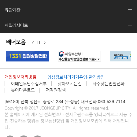
유관기관
패밀리사이트
배너모음
이
정
다
전
지
음
개인정보처리방침
영상정보처리기기운영·관리방침
이메일무단수집거부
찾아오시는길
자주찾는민원전화
뷰어다운로드
저작권정책
[56180] 전북 정읍시 충정로 234 (수성동) 대표전화 063-539-7114
Copyright © 2017 JEONGEUP CITY. All rights reserved.
본 홈페이지에 게시된 전화번호나 전자우편주소를 영리목적으로 자동 수
집·전송하는 행위는 정보통신망법 및 개인정보보호법에 의해 처벌됩니
다.