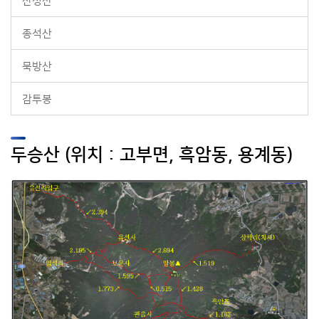
산성산
종석산
묵방산
감투봉
두승산 (위치 : 고부면, 흑암동, 용계동)