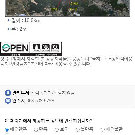
길이 : 18.8km
폭 : 2m
정읍시청에서 제작한 본 공공저작물은 공공누리 "출처표시+상업적이용
금지+변경금지" 조건에 따라 이용할 수 있습니다.
관리부서
산림녹지과/산림자원팀
연락처
063-539-5759
이 페이지에서 제공하는 정보에 만족하십니까?
매우만족
만족
보통
불만족
매우불만
족