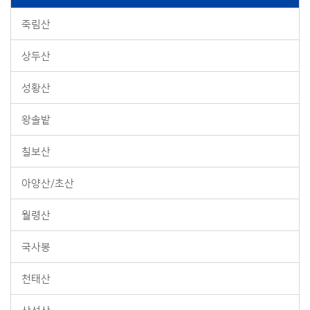
죽림산
상두산
성황산
왕솔밭
칠보산
아양산/초산
월령산
국사봉
천태산