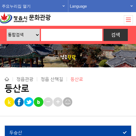
주요누리집 열기
Language
문화관광
|
정읍관광
|
정읍 산책길
|
등산로
등산로
두승산