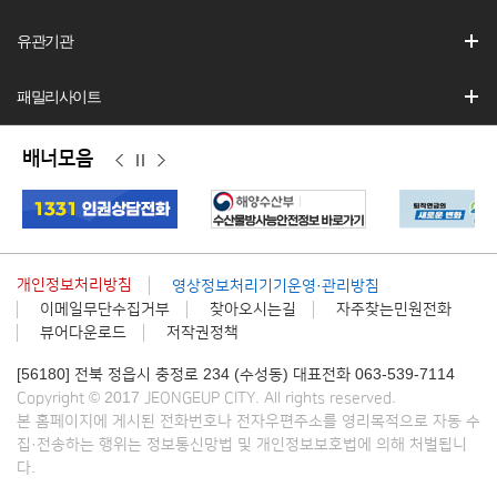
유관기관
패밀리사이트
배너모음
이
정
다
전
지
음
개인정보처리방침
영상정보처리기기운영·관리방침
이메일무단수집거부
찾아오시는길
자주찾는민원전화
뷰어다운로드
저작권정책
[56180] 전북 정읍시 충정로 234 (수성동) 대표전화 063-539-7114
Copyright © 2017 JEONGEUP CITY. All rights reserved.
본 홈페이지에 게시된 전화번호나 전자우편주소를 영리목적으로 자동 수
집·전송하는 행위는 정보통신망법 및 개인정보보호법에 의해 처벌됩니
다.