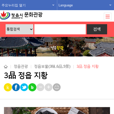
주요누리집 열기
Language
문화관광
|
정읍관광
|
정읍보물(3味,6品,9景)
|
3品 정읍 지황
3品 정읍 지황