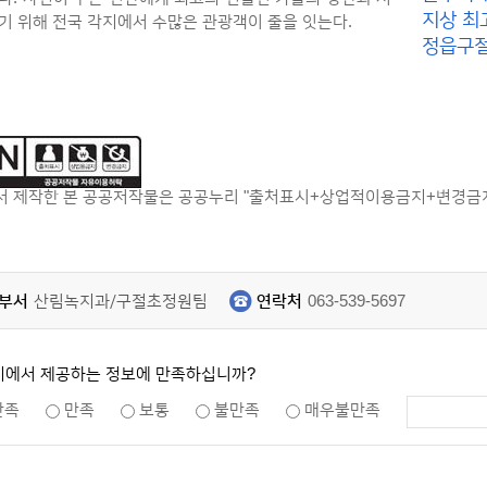
지상 최고
기 위해 전국 각지에서 수많은 관광객이 줄을 잇는다.
정읍구절
 제작한 본 공공저작물은 공공누리 "출처표시+상업적이용금지+변경금지"
부서
산림녹지과/구절초정원팀
연락처
063-539-5697
지에서 제공하는 정보에 만족하십니까?
만족
만족
보통
불만족
매우불만족