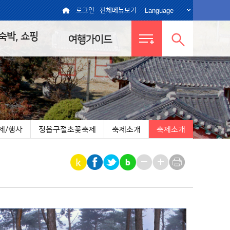
Language
로그인
전체메뉴보기
 숙박, 쇼핑
여행가이드
전체메뉴
통합검색
보기
열기
제/행사
정읍구절초꽃축제
축제소개
축제소개
|
|
|