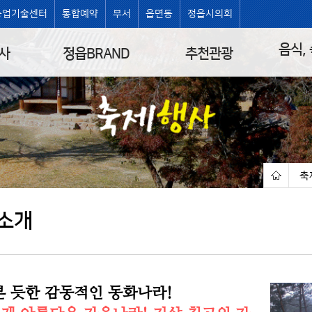
농업기술센터
통합예약
부서
읍면동
정읍시의회
음식,
사
정읍BRAND
추천관광
축
|
소개
본 듯한 감동적인 동화나라!