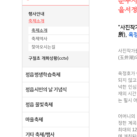
눈부시
을서정
행사안내
축제소개
"사진작
축제소개
所),
옥정
축제역사
찾아오시는길
사진작가들
(玉井湖)
구절초 개화상황(cctv)
옥정호가 
정읍평생학습축제
되지 않고
넉한 인심
정읍시민의 날 기념식
재의 시간
는 필시 
정읍 물빛축제
어머니의 
마을축제
정한 계곡
최대의 1
기타 축제/행사
에 개최된