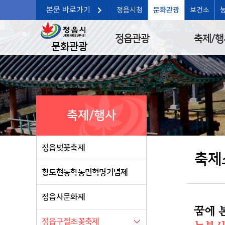
본문 바로가기
정읍시청
문화관광
보건소
정읍관광
축제/행
문화관광
축제/행사
정읍벚꽃축제
축제
황토현동학농민혁명기념제
정읍사문화제
꿈에 
정읍구절초꽃축제