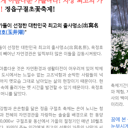
게 아름다운 가을나라! 지상 최고의 가
!
정읍구절초꽃축제!
가들이 선정한 대한민국 최고의 출사명소(出寫名
호(玉井湖)
"
이 선정한 대한민국 최고의 출사명소(出寫名所), 옥정호
의 빼어난 자연경관은 일찍부터 많은 이들을 감동시켜왔다.
아름다운 것은 자연환경과 생활터전이 어우러져 있어 박제
 도시에서는 느낄수 없는 고즈넉함과 순박한 사람들의 넉
까지 옛모습 그대로 남아있는 삶의 현장이기 때문이다. 현
축제기간동
 속에 흘러가는 옛 시간을 발견할 수 있기 때문이다. 옥정호
와 체험,
어머니를 닮았다.
사의 백미
이리라.
강함과 은은함을 닮은 정읍 구절초 축제는 은어 노니는 청
과 천혜의 자연경관을 자랑하는 솔숲을 배경으로 한 동양
꿈에 본
20,000㎡ 구절초꽃 동산에서 가을의 절정기인 매년 10월초
눈부시게
다. 자연이 주는 인간에게 최고의 선물인 가을의 낭만과 서