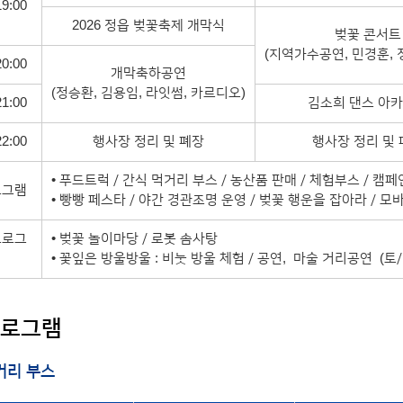
19:00
2026 정읍 벚꽃축제 개막식
벚꽃 콘서트
(지역가수공연, 민경훈, 
20:00
개막축하공연
(정승환, 김용임, 라잇썸, 카르디오)
21:00
김소희 댄스 아
22:00
행사장 정리 및 폐장
행사장 정리 및
• 푸드트럭 / 간식 먹거리 부스 / 농산품 판매 / 체험부스 / 캠페
로그램
• 빵빵 페스타 / 야간 경관조명 운영 / 벚꽃 행운을 잡아라 / 모
프로그
• 벚꽃 놀이마당 / 로봇 솜사탕
• 꽃잎은 방울방울 : 비눗 방울 체험 / 공연, 마술 거리공연 (토/
프로그램
거리 부스