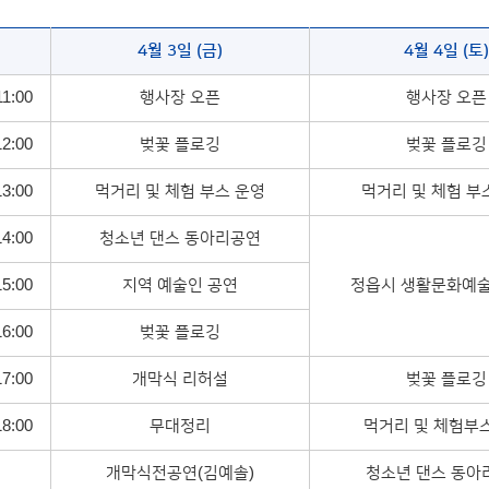
4월 3일 (금)
4월 4일 (토)
11:00
행사장 오픈
행사장 오픈
12:00
벚꽃 플로깅
벚꽃 플로깅
13:00
먹거리 및 체험 부스 운영
먹거리 및 체험 부
14:00
청소년 댄스 동아리공연
15:00
지역 예술인 공연
정읍시 생활문화예술
16:00
벚꽃 플로깅
17:00
개막식 리허설
벚꽃 플로깅
18:00
무대정리
먹거리 및 체험부
개막식전공연(김예솔)
청소년 댄스 동아