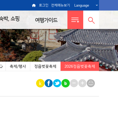
Language
로그인
전체메뉴보기
 숙박, 쇼핑
여행가이드
전체메뉴
통합검색
보기
열기
축제/행사
정읍벚꽃축제
2026정읍벚꽃축제
|
|
|