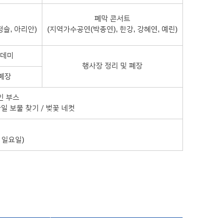
폐막 콘서트
정슬, 아리안)
(지역가수공연(박종연), 한강, 강혜연, 예린)
카데미
행사장 정리 및 폐장
 폐장
인 부스
바일 보물 찾기 / 벚꽃 네컷
 일요일)