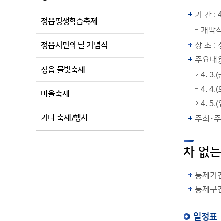
기 간 : 4
정읍평생학습축제
개막식:
정읍시민의 날 기념식
장 소 
주요내용
정읍 물빛축제
4. 3
4. 4
마을축제
4. 5
기타 축제/행사
주최･주관
차 없는
통제기간 :
통제구간
일정표