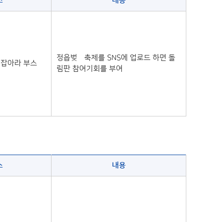
소
내용
정읍벚꿏축제를 SNS에 업로드 하면 돌
 잡아라 부스
림판 참여기회를 부여
소
내용