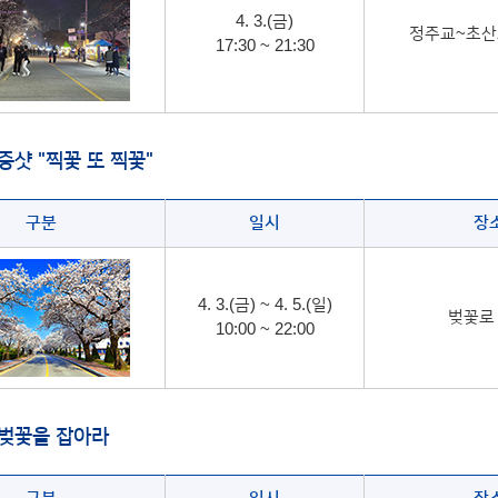
4. 3.(금)
정주교~초산교
17:30 ~ 21:30
증샷 "찍꽃 또 찍꽃"
구분
일시
장
4. 3.(금) ~ 4. 5.(일)
벚꽃로
10:00 ~ 22:00
벚꽃을 잡아라