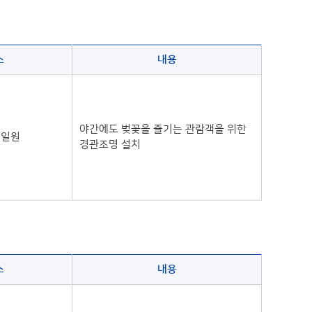
소
내용
야간에도 벚꽃을 즐기는 관람객을 위한
 일원
경관조명 설치
소
내용