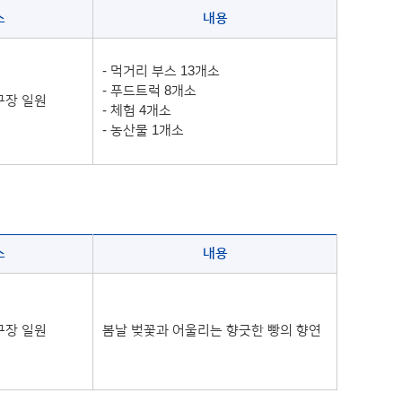
소
내용
- 먹거리 부스 13개소
- 푸드트럭 8개소
구장 일원
- 체험 4개소
- 농산물 1개소
소
내용
구장 일원
봄날 벚꽃과 어울리는 향긋한 빵의 향연