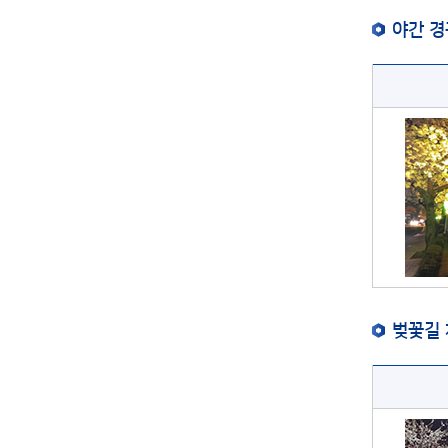
야간 
벚꽃길 