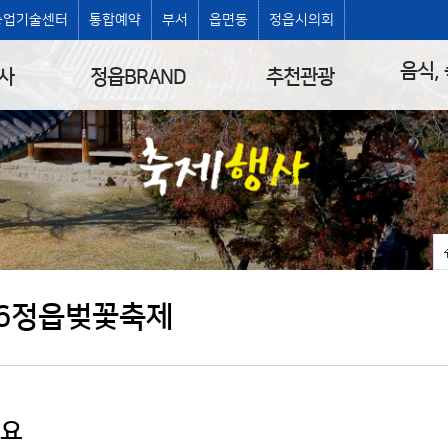
농업기술센터
통합예약
부서
읍면동
정읍시의회
음식,
사
정읍BRAND
추천관광
26정읍벚꽃축제
개요