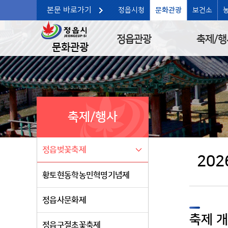
본문 바로가기
정읍시청
문화관광
보건소
정읍관광
축제/행
문화관광
축제/행사
정읍벚꽃축제
20
황토현동학농민혁명기념제
정읍사문화제
축제 
정읍구절초꽃축제