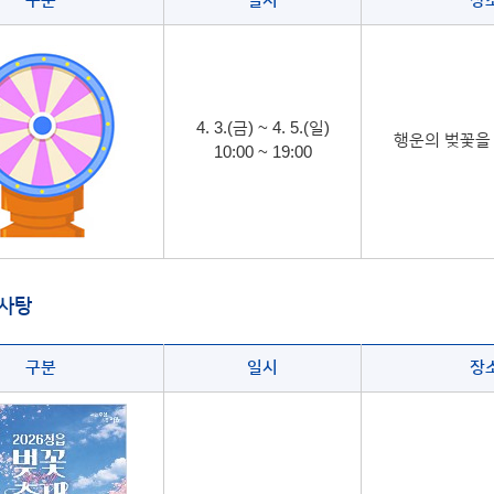
구분
일시
장
4. 3.(금) ~ 4. 5.(일)
행운의 벚꽃을
10:00 ~ 19:00
솜사탕
구분
일시
장