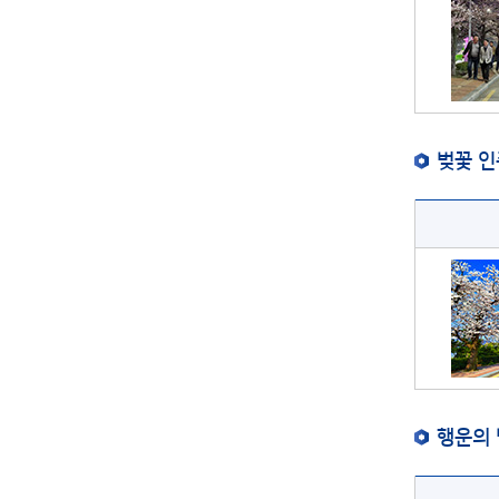
벚꽃 인
행운의 