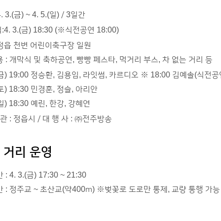
. 3.(금) ~ 4. 5.(일) / 3일간
4. 3.(금) 18:30 (※식전공연 18:00)
: 정읍 천변 어린이축구장 일원
 : 개막식 및 축하공연, 빵빵 페스타, 먹거리 부스, 차 없는 거리 등
.(금) 19:00 정승환, 김용임, 라잇썸, 카르디오 ※ 18:00 김예솔(식전공
.(토) 18:30 민경훈, 정슬, 아리안
.(일) 18:30 예린, 한강, 강혜연
 : 정읍시 / 대 행 사 : ㈜전주방송
 거리 운영
 4. 3.(금) 17:30 ~ 21:30
 : 정주교 ~ 초산교(약400m) ※벚꽃로 도로만 통제, 교량 통행 가능