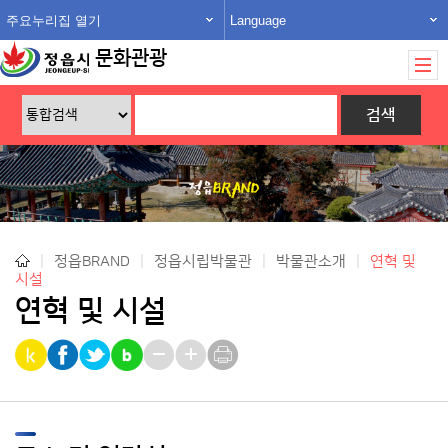
주요누리집 열기
Language
문화관광
|
정읍BRAND
|
정읍시립박물관
|
박물관소개
|
연혁 및
시설
연혁 및 시설