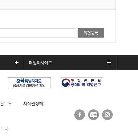
패밀리사이트
운로드
저작권정책
페이
블로
인스
스북
그
타그
니다.
램