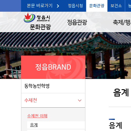
본문 바로가기
정읍시청
문화관광
보건소
정읍관광
축제/행
문화관광
정읍BRAND
동학농민혁명
음계
수제천
수제천 이해
음계
음계