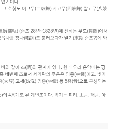
 연기이다.
라 그 호칭도 이고무(二鼓舞) 사고무(四鼓舞) 팔고무(八鼓
爵儀軌) (순조 28년~1828년)에 전하는 무도(舞圖)에서
정읍사를 창사(唱詞)로 불러오다가 말기(末期 순조?)에 와
와 같이 조(調)와 관계가 있다. 원래 우리 음악에는 평
, 즉 네번째 조로서 세가락의 주음은 임종(林鍾)이고, 빗가
족(太簇) 고세(姑洗) 임종(林鐘) 등 5음(音)으로 구성되는
 Bb)의 4음계로 된 계면조이다. 악기는 피리, 소금, 해금, 아