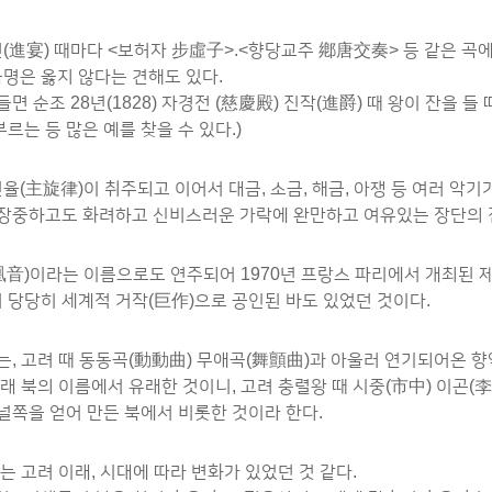
진연(進宴) 때마다 <보허자 步虛子>.<향당교주 鄕唐交奏> 등 같은 
명은 옳지 않다는 견해도 있다.
 들면 순조 28년(1828) 자경전 (慈慶殿) 진작(進爵) 때 왕이 잔
부르는 등 많은 예를 찾을 수 있다.)
율(主旋律)이 취주되고 이어서 대금, 소금, 해금, 아쟁 등 여러 악기
 장중하고도 화려하고 신비스러운 가락에 완만하고 여유있는 장단의 진
音)이라는 이름으로도 연주되어 1970년 프랑스 파리에서 개최된 
 당당히 세계적 거작(巨作)으로 공인된 바도 있었던 것이다.
는, 고려 때 동동곡(動動曲) 무애곡(舞顫曲)과 아울러 연기되어온 
원래 북의 이름에서 유래한 것이니, 고려 충렬왕 때 시중(市中) 이곤(
 널쪽을 얻어 만든 북에서 비롯한 것이라 한다.
기는 고려 이래, 시대에 따라 변화가 있었던 것 같다.