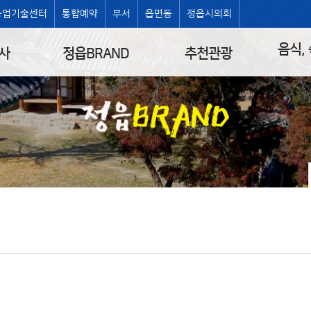
농업기술센터
통합예약
부서
읍면동
정읍시의회
음식,
사
정읍BRAND
추천관광