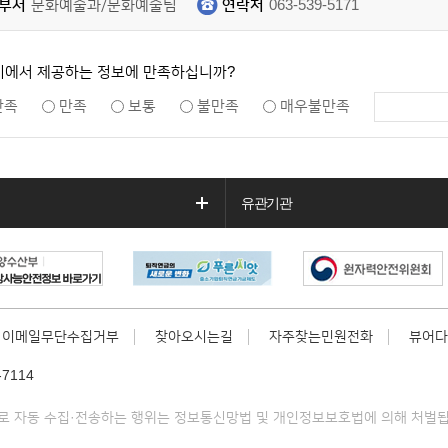
부서
문화예술과/문화예술팀
연락처
063-539-5171
지에서 제공하는 정보에 만족하십니까?
만족
만족
보통
불만족
매우불만족
유관기관
이메일무단수집거부
찾아오시는길
자주찾는민원전화
뷰어다
7114
 자동 수집·전송하는 행위는 정보통신망법 및 개인정보보호법에 의해 처벌됩