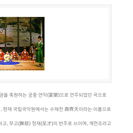
번영을 축원하는 궁중 연악(宴樂)으로 연주되었던 곡으로
며, 현재 국립국악원에서는 수제천 壽齊天이라는 이름으로
하고, 무고(舞鼓) 정재(呈才)의 반주로 쓰이며, 계면조라고