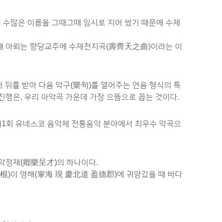
곡에 수많은 이름을 그때그때 임시로 지어 썼기 때문에 수제
을 들 때 아뢰는 향당교주에 수제천지곡(壽齊天之曲)이라는 이
가 뒤를 받아 다음 악구(樂句)를 열어주는 연음 형식의 특
행은, 우리 아악곡 가운데 가장 으뜸으로 꼽는 것이다.
제1회 유네스코 음악제 전통음악 분야에서 최우수 악곡으
향악정재(鄕樂呈才)의 하나이다.
李棍)이 영해(寧海 現 慶北道 盈德郡)에 귀양갔을 때 바다