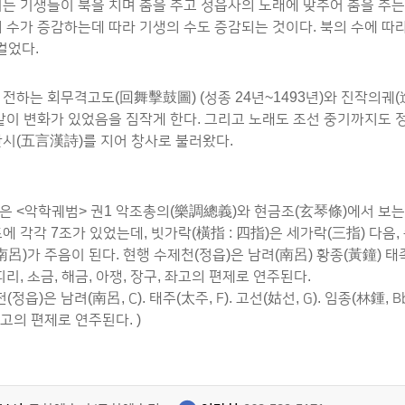
는 기생들이 북을 치며 춤을 추고 정읍사의 노래에 맞추어 춤을 추는
 수가 증감하는데 따라 기생의 수도 증감되는 것이다. 북의 수에 따
컬었다.
전하는 회무격고도(回舞擊鼓圖) (성종 24년~1493년)와 진작의궤(進
같이 변화가 있었음을 짐작게 한다. 그리고 노래도 조선 중기까지도 
시(五言漢詩)를 지어 창사로 불러왔다.
 <악학궤범> 권1 악조총의(樂調總義)와 현금조(玄琴條)에서 보는 바
에 각각 7조가 있었는데, 빗가락(橫指 : 四指)은 세가락(三指) 다음
南呂)가 주음이 된다. 현행 수제천(정읍)은 남려(南呂) 황종(黃鐘) 태
리, 소금, 해금, 아쟁, 장구, 좌고의 편제로 연주된다.
(정읍)은 남려(南呂, C). 태주(太주, F). 고선(姑선, G). 임종(林鍾,
좌고의 편제로 연주된다. )