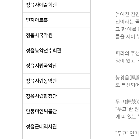
정읍사예술회관
(* 예전 
연지아트홀
천이라는 곡
그 한 예를
정읍사국악원
름을 지어 
정읍농악전수회관
피리의 주선
징이 있고,
정읍시립국악단
봉황음(鳳凰
정읍시립농악단
로 특선되어
정읍시립합창단
무고(舞鼓)
"무고"란 
단풍미인씨름단
에 떠 있는
정읍근대역사관
"무고" 연