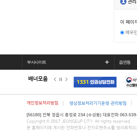
관리
이 페이
매우
부서사이트
읍면동
배너모음
이
정
다
전
지
음
개인정보처리방침
영상정보처리기기운영·관리방침
[56180] 전북 정읍시 충정로 234 (수성동) 대표전화 063-539-
Copyright © 2017 JEONGEUP CITY. All rights reserved.
본 홈페이지에 게시된 전화번호나 전자우편주소를 영리목적으로