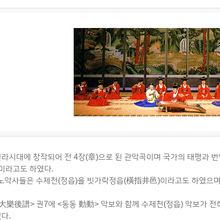
라시대에 창작되어 전 4장(章)으로 된 관악곡이며 국가의 태평과 
이라고도 하였다.
 노악사들은 수제천(정읍)을 빗가락정읍(橫指井邑)이라고도 하였으
大樂後譜> 권7에 <동동 動動> 악보와 함께 수제천(정읍) 악보가 전
다.