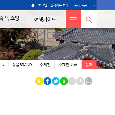
Language
로그인
전체메뉴보기
 숙박, 쇼핑
여행가이드
전체메뉴
통합검색
보기
열기
정읍BRAND
수제천
수제천 이해
음계
|
|
|
|