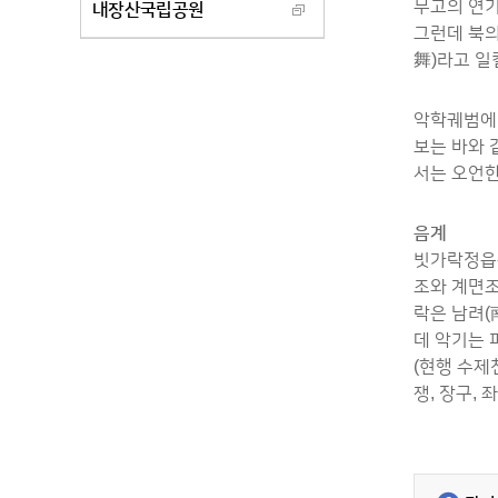
무고의 연기
내장산국립공원
그런데 북의
舞)라고 일
악학궤범에 
보는 바와 
서는 오언한
음계
빗가락정읍은
조와 계면조
락은 남려(
데 악기는 피
(현행 수제천
쟁, 장구, 