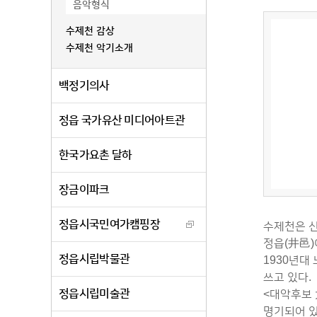
음악형식
수제천 감상
수제천 악기소개
백정기의사
정읍 국가유산 미디어아트관
한국가요촌 달하
장금이파크
정읍시국민여가캠핑장
수제천은 신
정읍(井邑)
정읍시립박물관
1930년대
쓰고 있다.
정읍시립미술관
<대악후보 
명기되어 있