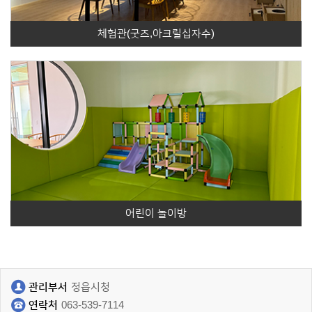
체험관(굿즈,아크릴십자수)
어린이 놀이방
관리부서
정읍시청
연락처
063-539-7114