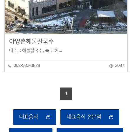
아양촌해물칼국수
메 뉴 : 해물칼국수, 녹두 해...
063-532-3828
2087
1
대표음식
대표음식 전문점