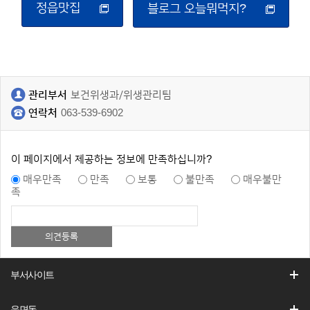
정읍맛집
블로그 오늘뭐먹지?
관리부서
보건위생과/위생관리팀
연락처
063-539-6902
이 페이지에서 제공하는 정보에 만족하십니까?
매우만족
만족
보통
불만족
매우불만
족
부서사이트
읍면동