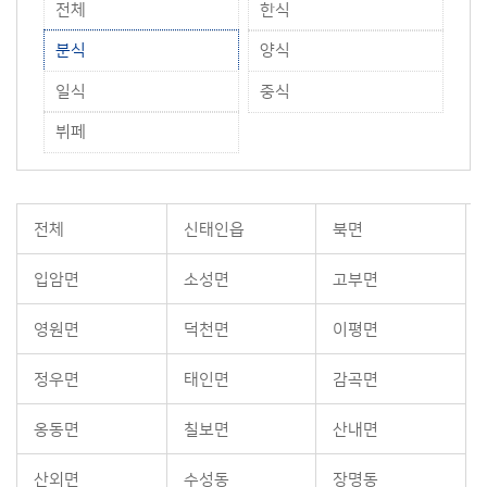
전체
한식
분식
양식
일식
중식
뷔페
전체
신태인읍
북면
입암면
소성면
고부면
영원면
덕천면
이평면
정우면
태인면
감곡면
옹동면
칠보면
산내면
산외면
수성동
장명동