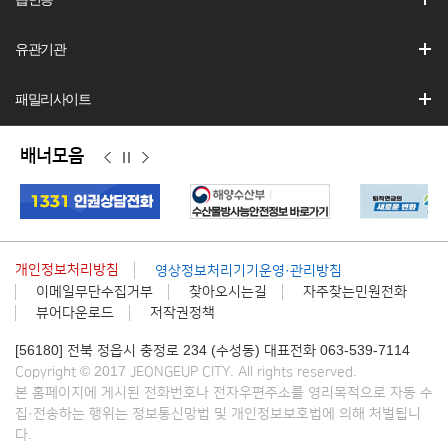
유관기관
패밀리사이트
배너모음
이
정
다
전
지
음
개인정보처리방침
영상정보처리기기운영·관리방침
이메일무단수집거부
찾아오시는길
자주찾는민원전화
뷰어다운로드
저작권정책
[56180] 전북 정읍시 충정로 234 (수성동) 대표전화 063-539-7114
Copyright © 2017 JEONGEUP CITY. All rights reserved.
본 홈페이지에 게시된 전화번호나 전자우편주소를 영리목적으로 자동 수
집·전송하는 행위는 정보통신망법 및 개인정보보호법에 의해 처벌됩니
다.