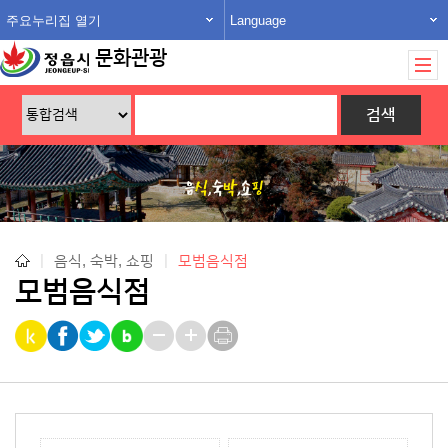
주요누리집 열기
Language
문화관광
|
음식, 숙박, 쇼핑
|
모범음식점
모범음식점