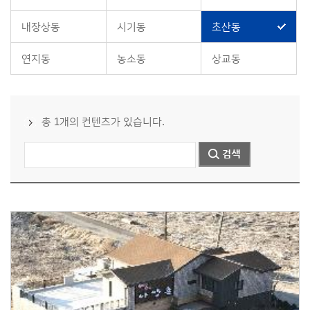
내장상동
시기동
초산동
연지동
농소동
상교동
총 1개의 컨텐츠가 있습니다.