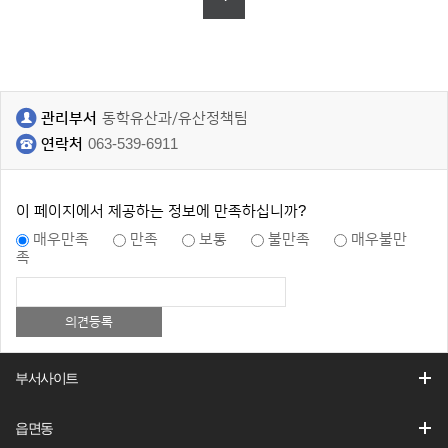
관리부서
동학유산과/유산정책팀
연락처
063-539-6911
이 페이지에서 제공하는 정보에 만족하십니까?
매우만족
만족
보통
불만족
매우불만
족
부서사이트
읍면동