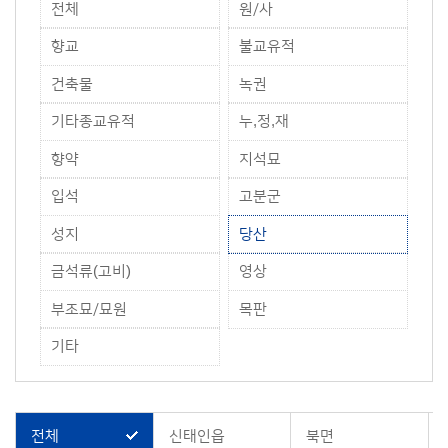
전체
원/사
향교
불교유적
건축물
녹권
기타종교유적
누,정,재
향약
지석묘
입석
고분군
성지
당산
금석류(고비)
영상
부조묘/묘원
목판
기타
전체
신태인읍
북면