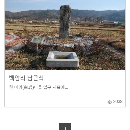
백암리 남근석
흰 바위(白岩)마을 입구 서쪽에...
2038
1