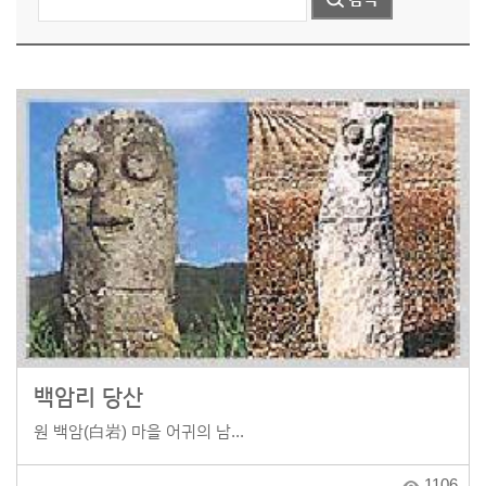
백암리 당산
원 백암(白岩) 마을 어귀의 남...
1106