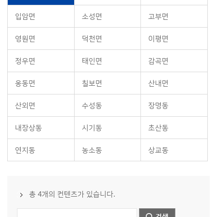
입암면
소성면
고부면
영원면
덕천면
이평면
정우면
태인면
감곡면
옹동면
칠보면
산내면
산외면
수성동
장명동
내장상동
시기동
초산동
연지동
농소동
상교동
총 4개의 컨텐츠가 있습니다.