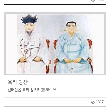
육리 당산
신태인읍 육리 원육리(新泰仁邑 ...
1317