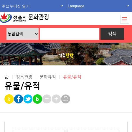
주요누리집 열기
Language
문화관광
|
정읍관광
|
문화유적
|
유물/유적
유물/유적