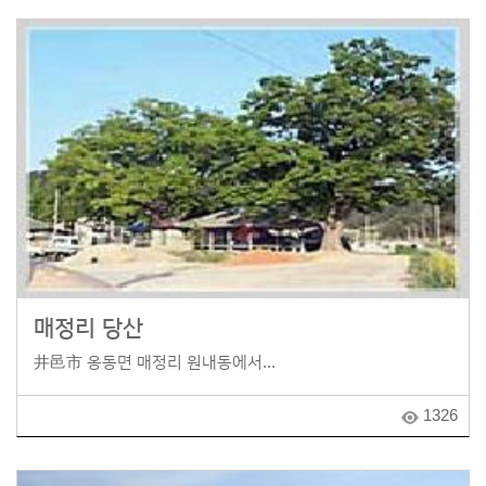
매정리 당산
井邑市 옹동면 매정리 원내동에서...
1326