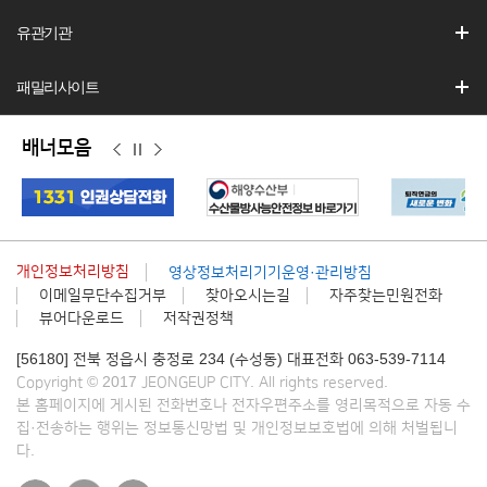
유관기관
패밀리사이트
배너모음
이
정
다
전
지
음
개인정보처리방침
영상정보처리기기운영·관리방침
이메일무단수집거부
찾아오시는길
자주찾는민원전화
뷰어다운로드
저작권정책
[56180] 전북 정읍시 충정로 234 (수성동) 대표전화 063-539-7114
Copyright © 2017 JEONGEUP CITY. All rights reserved.
본 홈페이지에 게시된 전화번호나 전자우편주소를 영리목적으로 자동 수
집·전송하는 행위는 정보통신망법 및 개인정보보호법에 의해 처벌됩니
다.