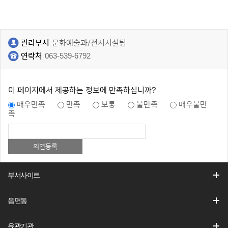
관리부서
문화예술과/전시시설팀
연락처
063-539-6792
이 페이지에서 제공하는 정보에 만족하십니까?
매우만족
만족
보통
불만족
매우불만
족
부서사이트
읍면동
유관기관