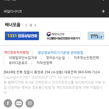
패밀리사이트
배너모음
이
정
다
전
지
음
개인정보처리방침
영상정보처리기기운영·관리방침
이메일무단수집거부
찾아오시는길
자주찾는민원전화
뷰어다운로드
저작권정책
[56180] 전북 정읍시 충정로 234 (수성동) 대표전화 063-539-7114
Copyright © 2017 JEONGEUP CITY. All rights reserved.
본 홈페이지에 게시된 전화번호나 전자우편주소를 영리목적으로 자동 수
집·전송하는 행위는 정보통신망법 및 개인정보보호법에 의해 처벌됩니
다.