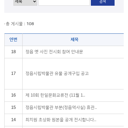
총 게시물 :
108
연번
제목
18
정읍 옛 사진 전시회 참여 안내문
17
정읍시립박물관 유물 공개구입 공고
16
제 10회 한일문화교류전 (11월 1..
15
정읍시립박물관 부분(정읍역사실) 휴관..
14
최치원 초상화 원본을 공개 전시합니다..