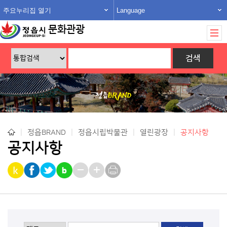
주요누리집 열기
Language
문화관광
|
정읍BRAND
|
정읍시립박물관
|
열린광장
|
공지사항
공지사항