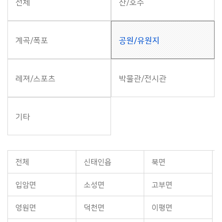
전체
산/호수
계곡/폭포
공원/유원지
레져/스포츠
박물관/전시관
기타
전체
신태인읍
북면
입암면
소성면
고부면
영원면
덕천면
이평면