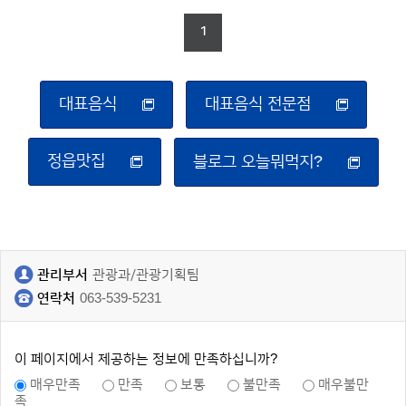
1
대표음식
대표음식 전문점
정읍맛집
블로그 오늘뭐먹지?
관리부서
관광과/관광기획팀
연락처
063-539-5231
이 페이지에서 제공하는 정보에 만족하십니까?
매우만족
만족
보통
불만족
매우불만
족