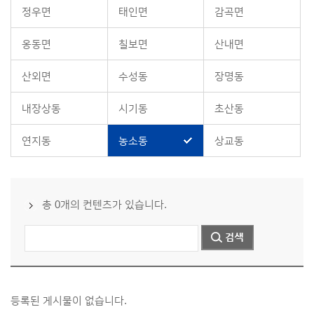
정우면
태인면
감곡면
옹동면
칠보면
산내면
산외면
수성동
장명동
내장상동
시기동
초산동
연지동
농소동
상교동
총 0개의 컨텐츠가 있습니다.
등록된 게시물이 없습니다.