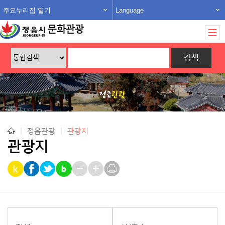
주요누리집 열기
Language
문화관광
|
정읍관광
|
관광지
관광지