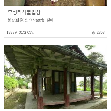
무성리석불입상
불상(佛像)은 요사(療舍. 절에...
1998년 01월 09일
2868