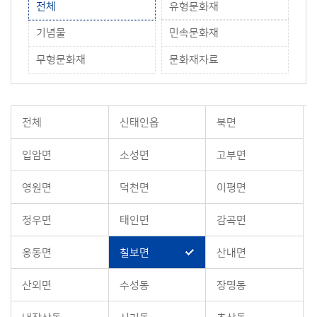
전체
유형문화재
기념물
민속문화재
무형문화재
문화재자료
전체
신태인읍
북면
입암면
소성면
고부면
영원면
덕천면
이평면
정우면
태인면
감곡면
옹동면
칠보면
산내면
산외면
수성동
장명동