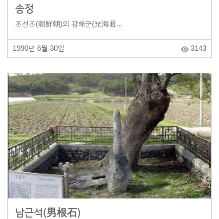
송정
조선조(朝鮮朝)의 광해군(光海君...
1990년 6월 30일
3143
남근석(男根石)