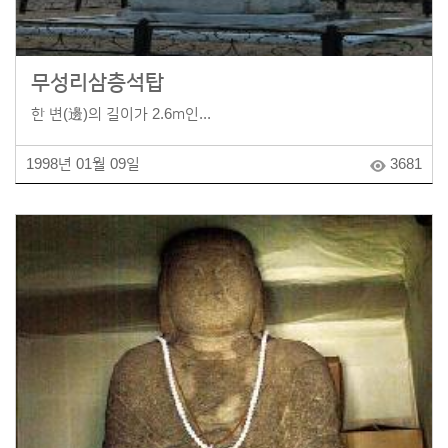
무성리삼층석탑
한 변(邊)의 길이가 2.6m인...
1998년 01월 09일
3681