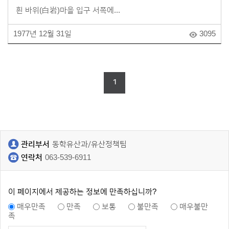
흰 바위(白岩)마을 입구 서쪽에...
1977년 12월 31일
3095
1
관리부서
동학유산과/유산정책팀
연락처
063-539-6911
이 페이지에서 제공하는 정보에 만족하십니까?
매우만족
만족
보통
불만족
매우불만
족