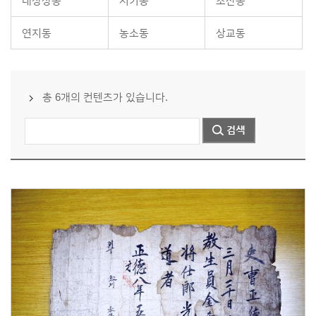
내장상동
시기동
초산동
연지동
농소동
상교동
총 6개의 컨텐츠가 있습니다.