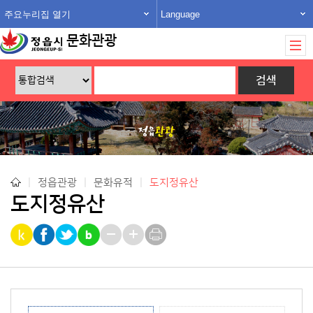
주요누리집 열기
Language
문화관광
|
정읍관광
|
문화유적
|
도지정유산
도지정유산