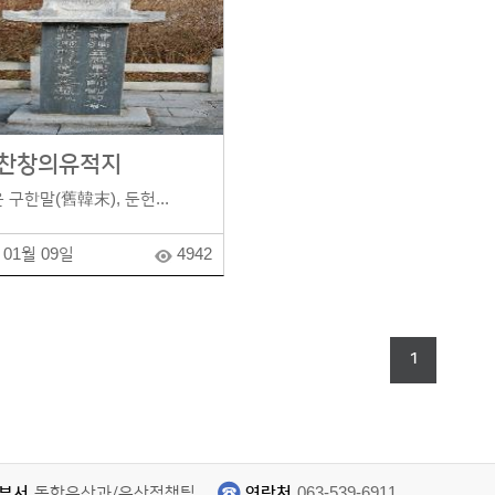
찬창의유적지
 구한말(舊韓末), 둔헌...
 01월 09일
4942
1
부서
동학유산과/유산정책팀
연락처
063-539-6911