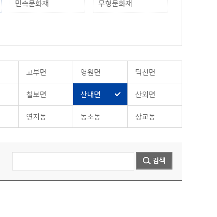
민속문화재
무형문화재
고부면
영원면
덕천면
칠보면
산내면
산외면
연지동
농소동
상교동