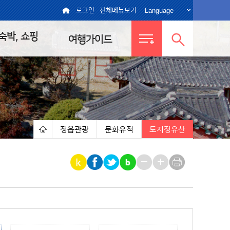
Language
로그인
전체메뉴보기
 숙박, 쇼핑
여행가이드
전체메뉴
통합검색
보기
열기
정읍관광
문화유적
도지정유산
|
|
|