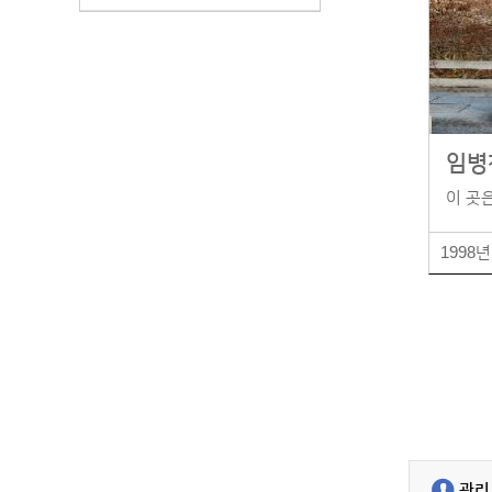
임병
이 곳은
1998년
관리