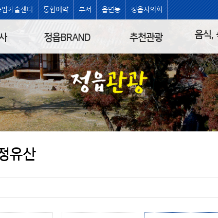
농업기술센터
통합예약
부서
읍면동
정읍시의회
음식,
사
정읍BRAND
추천관광
정유산