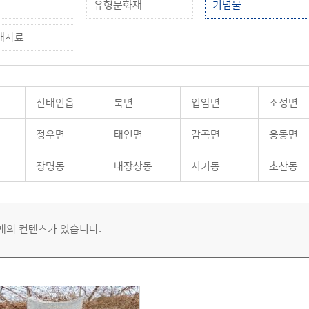
유형문화재
기념물
재자료
신태인읍
북면
입암면
소성면
정우면
태인면
감곡면
옹동면
장명동
내장상동
시기동
초산동
1개의 컨텐츠가 있습니다.