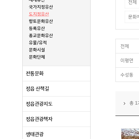
세계유산
전체
국가지정유산
도지정유산
문화
향토문화유산
등록유산
종교문화유산
유물/유적
전체
문화시설
문화단체
이평면
전통문화
수성동
정읍 산책길
총 
정읍관광지도
정읍관광책자
생태관광