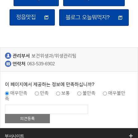
정읍맛집
블로그 오늘뭐먹지?
관리부서
보건위생과/위생관리팀
연락처
063-539-6902
이 페이지에서 제공하는 정보에 만족하십니까?
매우만족
만족
보통
불만족
매우불만
족
부서사이트