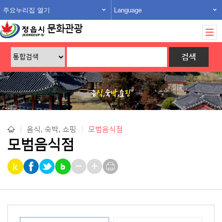
주요누리집 열기
Language
문화관광
|
음식, 숙박, 쇼핑
|
모범음식점
모범음식점