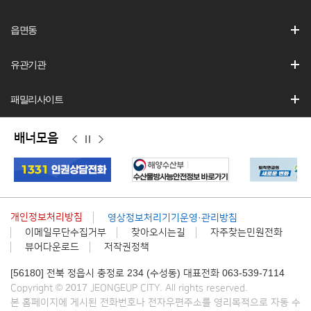
읍면동
유관기관
패밀리사이트
배너모음
이
정
다
전
지
음
개인정보처리방침
영상정보처리기기운영·관리방침
이메일무단수집거부
찾아오시는길
자주찾는민원전화
뷰어다운로드
저작권정책
[56180] 전북 정읍시 충정로 234 (수성동) 대표전화 063-539-7114
Copyright © 2017 JEONGEUP CITY. All rights reserved.
본 홈페이지에 게시된 전화번호나 전자우편주소를 영리목적으로 자동 수