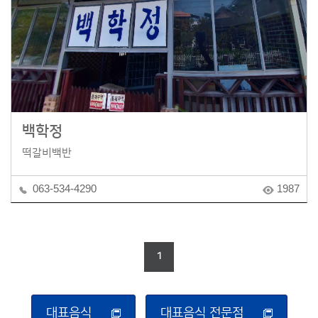
백학정
떡갈비백반
063-534-4290
1987
1
대표음식
대표음식 전문점