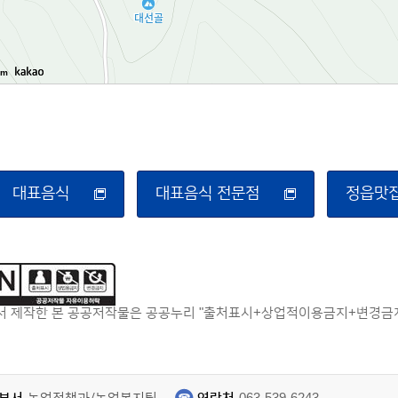
0m
대표음식
대표음식 전문점
정읍맛
 제작한 본 공공저작물은 공공누리 "출처표시+상업적이용금지+변경금지"