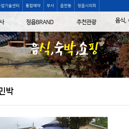
농업기술센터
통합예약
부서
읍면동
정읍시의회
음식,
사
정읍BRAND
추천관광
민박