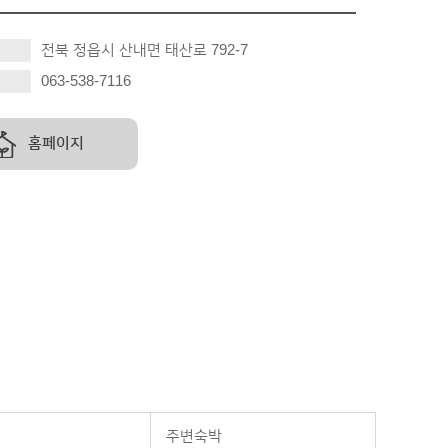
전북 정읍시 산내면 태산로 792-7
063-538-7116
홈페이지
주변숙박