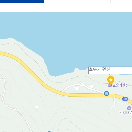
호숫가 펜션