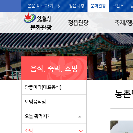
본문 바로가기
정읍시청
문화관광
보건소
정읍관광
축제/행
문화관광
음식, 숙박, 쇼핑
단풍미락(대표음식)
농촌
모범음식점
오늘 뭐먹지?
숙박