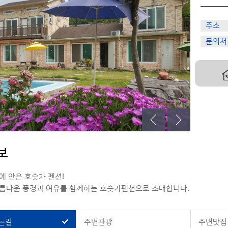
주소
문의처
보
에 안은 호숫가 펜션!
름다운 풍경과 여유를 함께하는 호숫가펜션으로 초대합니다.
는길
주변관광
주변맛집