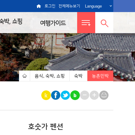
Language
로그인
전체메뉴보기
 숙박, 쇼핑
여행가이드
전체메뉴
통합검색
보기
열기
음식, 숙박, 쇼핑
숙박
농촌민박
|
|
|
호숫가 펜션