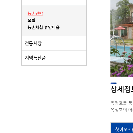
농촌민박
모텔
농촌체험 휴양마을
전통시장
지역특산품
상세정
옥정호를 품
옥정호의 아
찾아오시