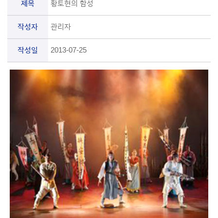
제목
황토현의 함성
작성자
관리자
작성일
2013-07-25