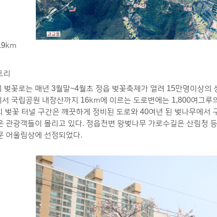
.9km
토리
 벚꽃로는 매년 3월말~4월초 정읍 벚꽃축제가 열려 15만명이상의 
서 국립공원 내장산까지 16km에 이르는 도로변에는 1,800여그루
의 벚꽃 터널 구간은 깨끗하게 정비된 도로와 40여년 된 벚나무에서
은 관광객들이 몰리고 있다. 정읍천변 왕벚나무 가로수길은 산림청 
문 어울림상에 선정되었다.