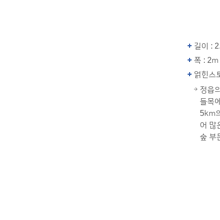
길이 : 2
폭 : 2m
얽힌스
정읍의
들목에
5km
어 많
숲 부