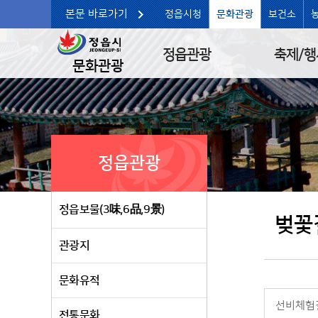
본문 바로가기
정읍시청
문화관광
보건소
정읍관광
축제/행
문화관광
정읍관광
정읍보물(3味,6品,9景)
벚꽃
관광지
문화유적
선비체험
전통문화