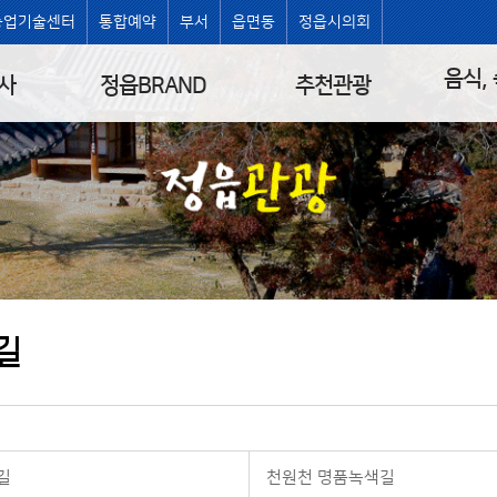
농업기술센터
통합예약
부서
읍면동
정읍시의회
음식,
사
정읍BRAND
추천관광
길
길
천원천 명품녹색길