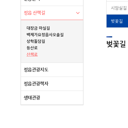
시암실길
정읍 산책길
벚꽃길
대장금 마실길
백제가요정읍사오솔길
상학돌담길
벚꽃길 
등산로
산책로
정읍관광지도
정읍관광책자
생태관광