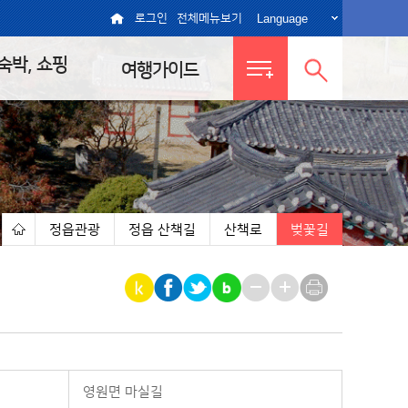
Language
로그인
전체메뉴보기
 숙박, 쇼핑
여행가이드
전체메뉴
통합검색
보기
열기
정읍관광
정읍 산책길
산책로
벚꽃길
|
|
|
|
영원면 마실길