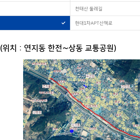
천태산 둘레길
현대1차APT산책로
(위치 : 연지동 한전∼상동 교통공원)